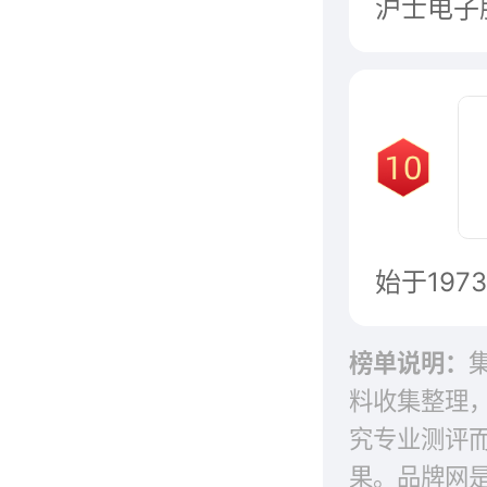
榜单说明：
料收集整理
究专业测评
果。品牌网