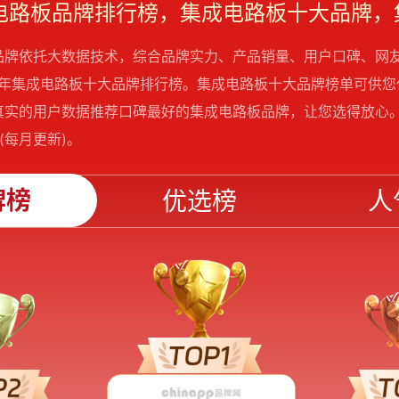
品牌依托大数据技术，综合品牌实力、产品销量、用户口碑、网
26年集成电路板十大品牌排行榜。集成电路板十大品牌榜单可供
真实的用户数据推荐口碑最好的集成电路板品牌，让您选得放心。
 (每月更新)。
牌榜
优选榜
人