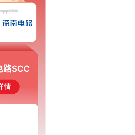
电路SCC
详情
司