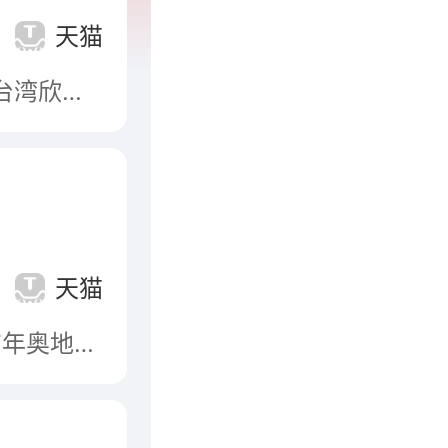
天猫
联能科技(深圳)有限公司，欣兴Unimicron，隶属于台湾欣兴电子集团，主要生产高密度连接板、多层印刷电路板的新兴高科技企业，全球较大的印刷电路板供应商之一
天猫
奥特斯(中国)有限公司，电路板十大品牌，始于1987年奥地利，全球HDI高密度互联件制造基地，欧洲较大、世界领先的高端印刷电路板厂商之一