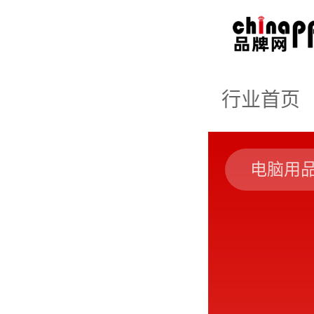
行业首页
电脑用