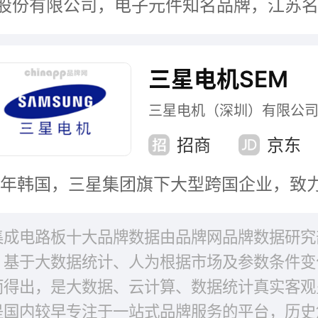
三星电机SEM
三星电机（深圳）有限公
招商
京东
集成电路板十大品牌数据由品牌网品牌数据研究
，基于大数据统计、人为根据市场及参数条件变
而得出，是大数据、云计算、数据统计真实客观
是国内较早专注于一站式品牌服务的平台，历史