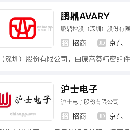
鹏鼎AVARY
鹏鼎控股（深圳）股份有
招商
京东
沪士电子
沪士电子股份有限公司
招商
京东