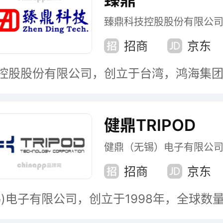
臻鼎科技控股股份有限公
招商
京东
健鼎TRIPOD
健鼎（无锡）电子有限公
招商
京东