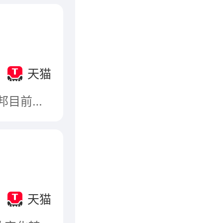
司
天猫
潮邦Caoban，属于浙江潮邦厨具电器有限公司，潮邦目前主要系列产品为集成灶，它集吸油烟功能、燃气灶、保洁、微波、蒸烤等多项功能为一体的新型厨电产品，采用德国制造工艺，一体化设计、简洁大方，可满足日常煎、炒、烹、炸等各种需求，更为您节省宝贵的厨房空间；个性化设计、智能操控，让您使用更便捷、清洁更简单。
天猫