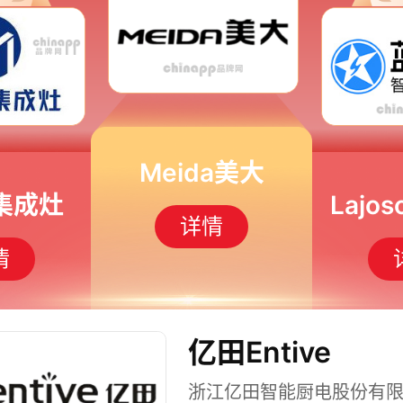
Meida美大
集成灶
Lajo
详情
情
亿田Entive
浙江亿田智能厨电股份有