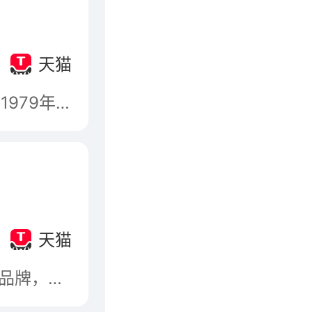
司
天猫
杭州老板电器股份有限公司，厨房电器品牌，始创于1979年，吸油烟机行业标准起草单位，提供厨房电器的整体解决方案，以吸油烟机占据市场的专业厨房电器生产商。
司
天猫
浙江帅丰电器有限公司，帅丰SANFER，集成环保灶品牌，行业著名品牌，可拆洗集成灶发明专利人，中国名优产品，中国产品质量放心品牌，集成灶国家标准主要起草单位之一，国家高新技术企业，中国厨具行业最具创新发展能力和出口创汇的研发、制造企业之一。