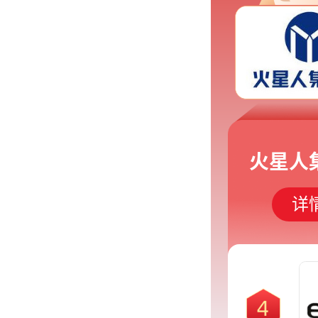
火星人
详