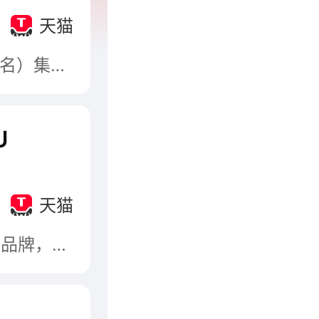
天猫
亿田Entive，属于浙江亿田电器有限公司，知名（著名）集成环保灶品牌，浙江省著名商标，侧吸下排集成灶专利发明者，中国集成灶行业质量标准起草组长单位，中国厨具协会（嵊州）会长单位。
U
天猫
杭州奥普博朗尼厨卫科技有限公司，知名集成环保灶品牌，浙江省著名商标，浙江省名牌产品，高新技术企业，奥普集团下专业生产整体厨房电器产品的企业。