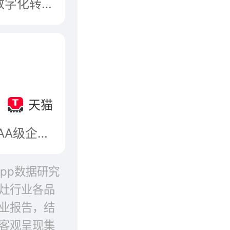
海尔集团创立于1984年，是全球领先的美好生活和数字化转型解决方案服务商，致力于“以无界生态共创无限可能”，与全球用户共创美好生活的无限可能，与生态伙伴共创产业发展的无限可能。
天猫
绍兴市金帝电器有限公司，中国建材交易信用等级AAA级企业，中国设计红星奖、德国IF工业设计奖，集成灶行业标准主要起草单位，侧吸式集成灶倡导者。
app数据研究
灶行业各品
业报告，结
客观呈现集