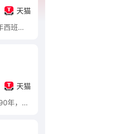
天猫
乐家Roca，属于乐家（中国）有限公司，始于1917年西班牙，以制造家庭供暖用铸铁散热器起家，1929年进军卫浴领域，现成为以生产销售高档洁具为主的跨国集团公司。
天猫
JOMOO九牧，属于九牧厨卫股份有限公司，始于1990年，知名高端卫浴品牌，福建省著名商标，福建名牌，高新技术企业，建材电商销量领先的整体卫浴制造商。 九牧(JOMOO)，连续五年高端卫浴领导者，专注健康厨卫。自主研发生产卫生陶瓷、智能厨卫、整体卫浴、厨卫家具、五金龙头、厨卫五金、九牧晾品等全线产品，提供健康、环保一流厨卫解决方案。