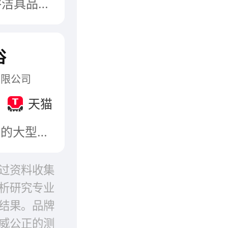
HUIDA惠达，属于惠达卫浴股份有限公司，著名卫浴洁具品牌，始创于1982年，河北省著名商标，纳米自洁釉和节水技术领先，专业生产卫浴家居用品的高新技术企业。
浴
有限公司
天猫
广东省名牌产品，专注于制造高品质卫浴及配套产品的大型现代化综合性科技卫浴品牌企业。安华卫浴，传承开拓创新精神，专注于制造高品质的卫浴及配套产品，以“改善人们的卫浴生活品质”为使命致力于创造洁净舒适的高品质卫浴生活，为广大用户提供设计精湛、性能卓越的高品质卫浴产品。
过资料收集
析研究专业
结果。品牌
威公正的测