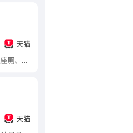
天猫
美标卫浴涵盖丰富的产品类别，包括智能座厕、陶瓷座厕、智能电子便盖、面盆、龙头、花洒、淋浴设备、浴缸、淋浴房、浴室柜、浴室配件、浴室套间、厨房水槽、厨房龙头、商用产品等。
天猫