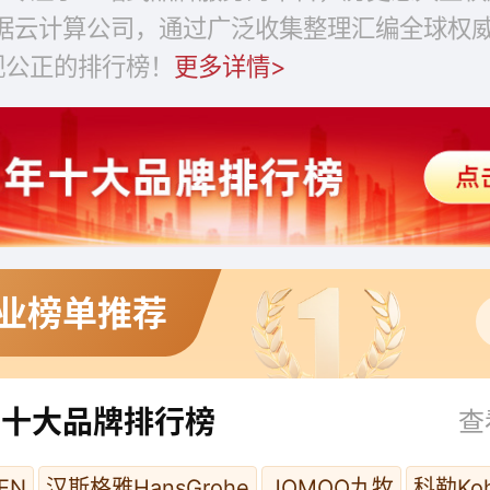
数据云计算公司，通过广泛收集整理汇编全球权
观公正的排行榜！
更多详情>
业榜单推荐
头十大品牌排行榜
查
EN
汉斯格雅HansGrohe
JOMOO九牧
科勒Koh