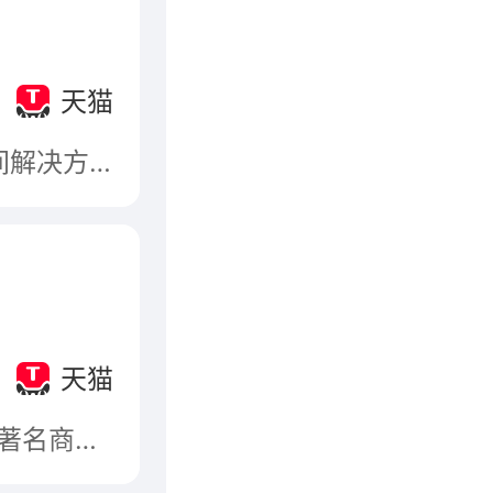
天猫
恒洁创立于1998年，一直专注于卫浴产品及卫浴空间解决方案的研发和生产。恒洁肩负“专注品质、持续创新、倡导环保，致力于通过产品与服务，创造品质美好生活”的品牌使命，始终如一地提供高品质产品与服务。
天猫
佛山市法恩洁具有限公司，法恩莎FAENZA，广东省著名商标，广东名牌产品，集设计、研发、生产、销售高品质卫浴、瓷砖及配套产品为一体的现代化大型陶瓷卫浴集团。