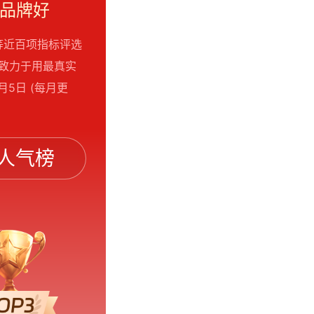
么品牌好
等近百项指标评选
们致力于用最真实
5日 (每月更
人气榜