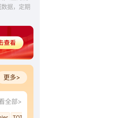
威数据，定期
更多>
看全部>
ler
TOTO
ARROW箭牌卫浴
高仪GROHE
恒洁