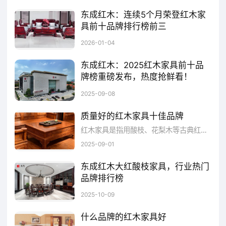
东成红木：连续5个月荣登红木家
具前十品牌排行榜前三
1月4日，小编再次打开中国品牌网，查看红木家具前十品牌网和新中式红木家具前十品牌权威品牌榜，东成红木强势斩获连续5个月入双榜前三佳绩，以硬核实力领跑行业。
2026-01-04
智能系统依据部件特性定制烘干曲线：小
东成红木：2025红木家具前十品
叶紫檀导管细密，采用 50℃以下低温策略，
牌榜重磅发布，热度抢鲜看！
湿度梯度严控在 15% 以内；大红酸枝则阶段性
2025年9月1日，品牌网依托平台和全网AI大数据，公布最新一期的中国红木家具前十品牌榜和新中式红木家具前十品牌，东成红木凭借综合品牌实力、产品销量、用户口碑、网友投票等近百项荣誉上榜。足以证明“东成红木”在行业的领军地位。行业标准制定者作为国家标准《红木》GB/T18107-2017起草单位，与格力、美的同驻广东省标准研究院，技术权威性获国家背书。
2025-09-08
升温 5-8℃配合湿度调节，避免开裂。通过热
质量好的红木家具十佳品牌
能精准渗透，实现木材内外含水率偏差
红木家具是指用酸枝、花梨木等古典红木制成的家具，是明清以来对稀有硬木优质家具的统称。中国传统古典红木家具流派中，主要有京作、苏作、东作、颍作等
≤±1%，为家具稳定打下基础。
2025-09-01
东成红木大红酸枝家具，行业热门
智慧赋能，“部件烘干” 的 “慢功夫”
品牌排行榜
在中国红木家具行业，东成红木以三十余载的专注与沉淀，已然成为大红酸枝家具领域“佼佼者”。自1990年创立至今，东成红木不仅跻身“中国红木家具十大品牌”之列，更作为国家标准《红木》GB/T 18107-2017的起草单位，坚持“一生只做一件事”的专注，让东成红木在大红酸枝家具领域积累了无可替代的专业底蕴，成为业界公认的“大红酸枝专家”，成就大红酸枝家具排行榜热门大品牌。
若说部件烘干是 “塑其形”，“养身烘干” 便
2025-10-09
是 “养其性”。东成将红木采用 “烘干 — 回湿 —
什么品牌的红木家具好