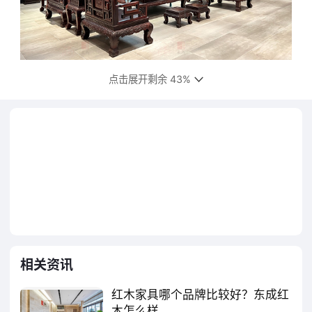
点击展开剩余 43%
东成红木小叶紫檀卷书沙发
东成红木以“能充分发挥红木保健功能关键
技术”的烘干专利破局，构建起板材、部件、成
品全链条智能化 “养身” 工程，实现 “稳定性与
保健性” 双赢：为保留海南黄花梨降香、小叶
紫檀檀香、大红酸枝酸香等成分，多耗 20%
能耗控温 55℃以下；适配地域气候，周期较
相关资讯
行业多出 10 天左右，这份 “不将就” 正是科技
红木家具哪个品牌比较好？东成红
与匠心的 “狠活”。
木怎么样