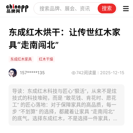
搜索
东成红木烘干：让传世红木家
具“走南闯北”
东成红木家具
红木干燥
157*****135
742阅读量
2025-12-15
导读：东成红木科技与匠心“狠活”，从来不是炫
技式的科技堆砌，而是 “敢花钱、肯花时、愿花
工” 的匠心落地：对于保障家具的高品质，每一
步 “不划算” 的选择，都藏着让家具 “走南闯北”
的底气。选择东成红木，不是选择一件家具，而
是选择一份 “舍得” 背后的承诺：让传世红木家
具，真能经得起时光与地域的考验。