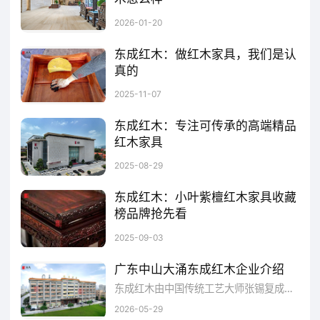
红木家具哪个品牌比较好？判断红木家具品牌好坏，可从 “原料、工艺、认证、服务” 四大维度考量，东成红木在各维度均表现优异。
2026-01-20
精准把控，始于 “木料烘干” 的基石
东成红木：做红木家具，我们是认
红木家具的稳定性，根植于每块木材的精
真的
准处理。东成红木摒弃传统整体烘干的粗放模
中国红木家具行业领军企业——东成红木，35年来一直坚持“认真做红木，做好红木”的理念，固守“产品至上”的原则，从优点到优势再到优秀，朝着“造中国最好的红木家具”这个方向努力。
2025-11-07
式，对不同部件，如面板、腿足、雕花等独立
东成红木：专注可传承的高端精品
部件实施精准烘干，这与行业内 “按材施干” 的
红木家具
先进理念高度契合。
在红木家具行业，东成红木自中国传统工艺大师张锡复于1990年创立以来，始终坚守“做可传承的高端精品红木家具”的理念，成为中国红木家具十大品牌中的佼佼者。作为中国轻工业家具行业十强企业、国家标准《红木》GB/T 18107-2017的起草单位，东成红木与格力、美的等知名品牌一同入驻广东省标准研究院，彰显了其在行业中的领军地位。
2025-08-29
东成红木：小叶紫檀红木家具收藏
榜品牌抢先看
在中国红木家具十大品牌东成红木的总部文化体验馆，一眼望去都是三大贡木“海南黄花梨、印度小叶紫檀、大红酸枝”材质的精品家具。而这一切的根基，源于东成红木35年来始终秉持着对红木工艺与永恒经典的追求，专注于收藏级家具的经典复刻。
2025-09-03
广东中山大涌东成红木企业介绍
东成红木由中国传统工艺大师张锡复成立于1990年，坐落在中国红木家具生产专业镇——中山大涌镇，是专注研发、制造、销售和服务于一体的中国红木家具行业领军企业。东成红木至今走过近四十年的发展历程，在国内红木家具行业有着良好的知名度和美誊度。
2026-05-29