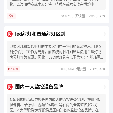
物。2.添加香炭或木炭：将一些香炭或木炭放在香炉中，并
点燃它们。等到炭片着火后可以用工具将炭片稍
6735 阅读量
2023.6.28
香炉
led射灯和普通射灯区别
问
LED射灯和普通射灯的主要区别在于它们的光源技术。LED
射灯采用LED作为光源，而传统的射灯则通常使用白炽灯或
卤素灯作为光源。因此，LED射灯具有以下优势：1.能耗更
低：LED射灯的能效比传统灯具更高
8464 阅读量
2023.4.10
led射灯
国内十大监控设备品牌
问
1.海康威视:海康威视是国内最大的监控设备品牌，提供包括
摄像机、录像机、视频管理软件等在内的全套监控解决方
案。2.大华股份:大华股份是国内知名的监控设备品牌，在视