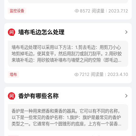
频监控、智能交通领域具有较高的市场份额
8572 阅读量
2023.7.12
监控设备
墙布毛边怎么处理
问
墙布毛边处理可以采用以下方法：1.剪去毛边：用剪刀小心
地剪掉毛边，使其变平，然后用刮刀或刮刀刮平。2.用矽胶
来填补毛边：用矽胶填补墙布与墙壁之间的空隙（即毛边
处），让其平整。3.用胶带遮盖毛边：可以选
7212 阅读量
2023.4.10
墙布
香炉有哪些名称
问
香炉是一种用来燃香和熏香的器具。它可以有不同的名称，
以下是一些常见的香炉名称：1.旗炉：旗炉是最常见的香炉
类型之一。它通常有一个圆锥形的底座，上方有一个装香炭
的容器，在容器上方有一个烟囱，可以让烟雾逸