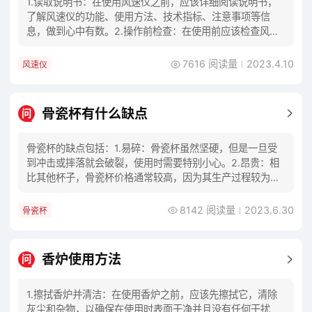
1.读取说明书：在使用风速仪之前，应该详细阅读说明书，
了解风速仪的功能、使用方法、技术指标、注意事项等信
息，做到心中有数。2.操作前检查：在使用前应该检查风速
仪，确保其完好无损，各部分零件齐全、紧固，
7616 阅读量
2023.4.10
风速仪
骨瓷杯有什么缺点
问
骨瓷杯的缺点包括：1.易碎：骨瓷杯虽然坚硬，但是一旦受
到冲击或摔落就会破裂，使用时需要特别小心。2.昂贵：相
比其他杯子，骨瓷杯价格通常较高，因为其生产过程较为复
杂，需要高温烧制等多道工序。3.保养麻烦
8142 阅读量
2023.6.30
骨瓷杯
香炉使用方法
问
1.擦拭香炉并清洁：在使用香炉之前，应该先擦拭它，清除
灰尘和杂物，以确保在使用时表面干净并且没有任何干扰