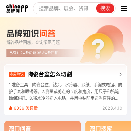
搜索
解答品牌困惑，查询常见问题
已有11.2w条问题 35.3w条回答
陶瓷台盆怎么切割
本周热议
1.准备工具：陶瓷台盆、钻头、水冷器、沙纸、手锯或电锯、防
护手套和眼镜等。2.测量裁剪点的长度和宽度，用尺子和铅笔
确保准确。3.将水冷器插入电钻，并用电钻配用适当直径的钻
头在陶瓷盆表面打孔。4.将短的
6036 阅读量
2023.4.10