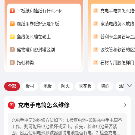
平板纸和抽纸有什么不同
充电手电筒怎么维
1
厕纸用卷纸好还是平板
家装电线怎么放线
2
鱼线怎么缠在轮上
普利卡金属管与金
3
储物罐和密封罐区别
波纹管和软管的区
4
拖鞋种类
石材专用胶怎样用
5
野餐垫哪里有卖的实体店
智伴儿童成长机器
6
全部
板材
地板
防火
天花板
墙面
涂料
充电手电筒怎么维修
问
充电手电筒的维修方法如下：1.检查电池-如果充电手电筒不
工作，则可能是电池损坏或无电。首先，检查电池是否紧
固，然后使用电池测试器测试电池是否有电。2.检查充电器-