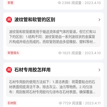
2396 阅读量
2023.4.10
软管
波纹管和软管的区别
问
波纹管和软管都是用于输送流体或气体的管道，但它们有以
下的区别：1.结构不同：波纹管是由一系列波纹状的金属管
片构成并组合而成的，而软管则是由多层橡胶、塑料等材料
制成。2.强度不同：波纹管较为坚固，耐压力
1925 阅读量
2023.4.10
软管接头
石材专用胶怎样用
问
石材专用胶的使用方法如下：1.清洁表面：将需要粘合的石
材表面彻底清洁干净，除去灰尘、油污等物质。2.均匀涂
布：用刮板将石材专用胶均匀涂布在石材表面，确保覆盖范
围均匀，不留死角。3.等待干燥：等待专用胶
7729 阅读量
2023.4.11
石材胶