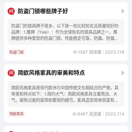
防盗门锁哪些牌子好
问
防盗门的锁具牌子很多，以下是一些比较知名且质量较好的
品牌：1.鹰牌（Yale）：作为全球知名的锁具品牌之一，鹰
牌提供多种类型的防盗门锁，性能稳定可靠，防撬、防锯、
防钻等安全性能高，产品质量有保障。2.
1587 阅读量
2023.7.18
防盗门锁
简欧风格家具的审美和特点
问
简欧风格家具是现代欧洲与中国传统文化相结合的产物，其
审美和特点如下：1.简约大气：简欧风格家具注重简洁、大
气，避免过度的装饰和繁琐的细节。家具造型简单而富有现
代感，具有高品质的感觉。2.过渡自然：简欧
8467 阅读量
2023.7.14
简欧家具