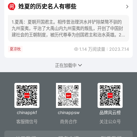
姓夏的历史名人有哪些
问
1.夏禹：夏朝开国君主。相传曾治理洪水并铲除桀骜不驯的
九州蛮夷，平治了大禹山内九州蛮夷的叛乱，开创了中国封
建社会的王朝制度，被历代尊奉为创国君主和治水英雄。2.
夏桀：夏朝末代君主。他荒淫无度，民不聊生
1.14 万阅读量
2023.7.14
夏凉枕
床垫怎么挑选
问
1.舒适感：床垫的舒适度是最重要的因素之一。你需要考虑
到你的身体健康和睡眠质量。选择一款适合你身体的床垫，
它能够提供良好的支撑和姿势平衡，防止身体某一部分萎缩
而引起背痛和腰痛。2.材料：床垫的材质会影
5444 阅读量
2023.7.10
冰床垫
玻璃胶用于哪些地方
问