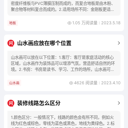
密度纤维板与PVC薄膜压制而成的，而复合地板是由木粉、
聚合物等材料复合而成的。2.适用场所不同：金刚板更适用
于商业场所、医院等需要高强度、易清洁的
1.05 万阅读量
2023.5.18
地板
山水画应放在哪个位置
问
山水画可以放在以下位置：1.客厅：客厅是家庭活动的核心
区域，山水画作为装饰品可以增添气氛，营造舒适自然的环
境。2.书房：书房是读书、学习、工作的场所，山水画可以
为书房带来一份宁静与清新。3.卧室：卧室
4626 阅读量
2023.4.10
山水画
装修线路怎么区分
问
1.颜色区分：一般情况下，线路的颜色会有所不同，例如火
线为红色或棕色，零线为蓝色或黑色，地线为黄绿色。2.标