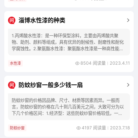
淄博水性漆的种类
问
1.丙烯酸水性漆：是一种环保型涂料，主要由丙烯酸共聚
物、助剂、颜料等组成，具有优异的耐候性、耐磨性和耐化
学腐蚀性。2.聚氨酯水性漆：聚氨酯水性漆是一种高性能的
涂料，经过特殊处理后，可以提供出色的耐磨性
8504 阅读量
2023.4.11
水性漆
防蚊纱窗一般多少钱一扇
问
防蚊纱窗的价格因品牌、尺寸、材质等因素而异。一般而
言，防蚊纱窗的价格在几十到几百美元之间，大致可分为以
下几个价格区间：1.经济型：这些防蚊纱窗价格较低，一般
在几十到一百美元左右。它们通常采用较便宜的材
4197 阅读量
2023.7.18
防蚊纱窗