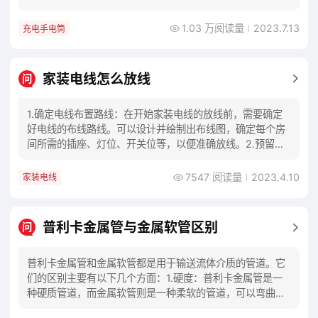
如果电池有电并且正确安装，则可以检查充
1.03 万阅读量
2023.7.13
充电手电筒
家装电线怎么放线
问
1.确定电线布置路线：在开始家装电线的放线前，需要确定
好电线的布线路线。可以设计并绘制出布线图，确定每个房
间所需的插座、灯位、开关位等，以便准确放线。2.预留电
线孔：在墙体内预留好电线孔，通常在水泥砂
7547 阅读量
2023.4.10
家装电线
普利卡金属管与金属软管区别
问
普利卡金属管和金属软管都是用于输送流体介质的管道。它
们的区别主要有以下几个方面：1.硬度：普利卡金属管是一
种硬质管道，而金属软管则是一种柔软的管道，可以弯曲和
扭曲。2.焊接方式：普利卡金属管采用焊接方