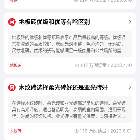
地板砖优级和优等有啥区别
问
地板砖的优级和优等都是表示产品质量较高的等级。优级通
常指瓷砖的品质较好，表面光滑平整，色彩均匀，无瑕疵，
尺寸准确。优级的瓷砖能够满足一般家居和公共场所的需
求。优等则是比优级更高的等级。通常指瓷砖的品质
1.17 万阅读量
2023.4.10
地板砖
木纹砖选择柔光砖好还是亚光砖好
问
在选择木纹砖时，柔光砖和亚光砖都是常见的选择。柔光砖
具有高光泽度，适合营造明亮、亮丽的室内氛围，适用于现
代、时尚的装饰风格。亚光砖具有低光泽度，质感接近天然
木材，给人一种沉稳、温暖的感觉，适用于自然、
1.16 万阅读量
2023.6.01
木纹砖