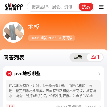
搜索
地板
3696
问答
2066.31 万
阅读
问答列表
最新
热门
pvc地板哪些
问
PVC地板有以下几种：1.干粉石塑地板：由PVC树脂、石
粉、稳定剂等材料组成，表面有纹路和仿木纹花纹，具有防
水、防滑、易打理的特点，价格相对较低。2.声学PVC地
板：由石塑材料和中空空心结构组成，具有
1.24 万阅读量
2023.5.18
地板