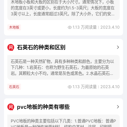
木地板小板和大板的区别在于大小尺寸。通常情况下，小板
的宽度在3英寸或更小，长度约为1.5-3英尺；大板的宽度在
3英寸以上，长度通常超过3英尺。除了大小外，它们的安装
和维护要求也有所不同。小板需要更多的
1.13 万阅读量
2023.4.10
木地板
石英石的种类和区别
问
石英石是一种天然矿物，具有多种种类和颜色，主要分为以
下几种：1.岩英石：也称为野生石英石，为最原始的石英
岩。其颗粒大小不均，通常是灰色或黑色。2.水晶石英石：
晶体质地清澈透明，通常含有许多气泡和小晶体
1.13 万阅读量
2023.4.10
石英石
pvc地板的种类有哪些
问
PVC地板的种类主要包括以下几类：1.普通PVC地板：普通P
VC地板是一种弹性地面材料，结构由基材、涂层、印刷膜、