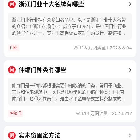
浙江门业十大名牌有哪些
问
浙江门业行业拥有众多知名品牌，以下是浙江门业十大名牌
的介绍：1.浙江立邦门业：成立于1995年，是中国门业行业
的领军企业之一，专注于高档板式定制门的设计、制造和销
售。2.浙江斯登门业：创立于2003年
1.13 万阅读量
2023.8.04
门业
伸缩门种类有哪些
问
伸缩门是一种能够根据需要伸缩收纳的门类，常用于商业、
工业和住宅建筑中。以下是几种常见的伸缩门种类：1.垂直
伸缩门：也称为卷帘门，是由水平金属条或塑料条制成的门
帘，可通过卷轴上下移动来打开和关闭。它们通
1.13 万阅读量
2023.7.17
伸缩门
实木窗固定方法
问