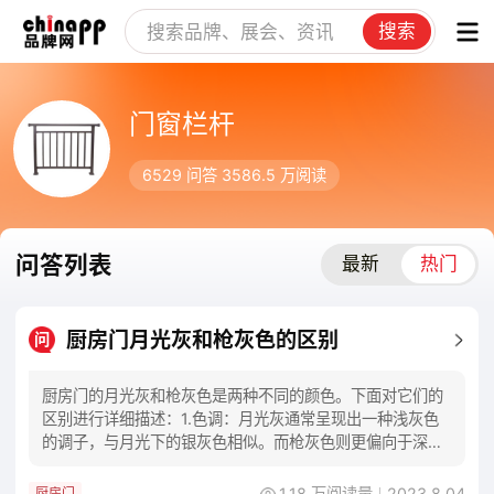
搜索
门窗栏杆
6529
问答
3586.5 万
阅读
问答列表
最新
热门
厨房门月光灰和枪灰色的区别
问
厨房门的月光灰和枪灰色是两种不同的颜色。下面对它们的
区别进行详细描述：1.色调：月光灰通常呈现出一种浅灰色
的调子，与月光下的银灰色相似。而枪灰色则更偏向于深灰
色，类似于枪上的灰色涂层。2.明暗程度：月
1.18 万阅读量
2023.8.04
厨房门