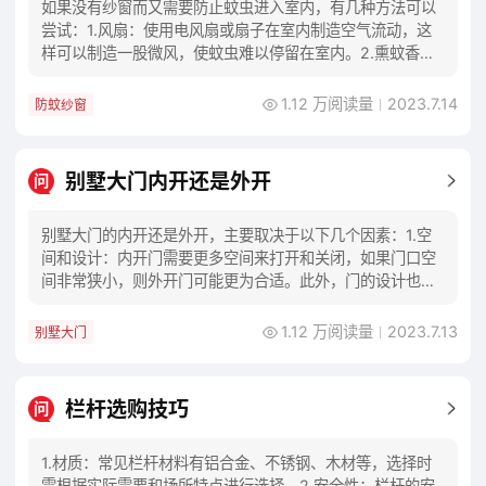
如果没有纱窗而又需要防止蚊虫进入室内，有几种方法可以
尝试：1.风扇：使用电风扇或扇子在室内制造空气流动，这
样可以制造一股微风，使蚊虫难以停留在室内。2.熏蚊香或
蚊香液：在室内燃点蚊香或使用插电式蚊香液
1.12 万阅读量
2023.7.14
防蚊纱窗
别墅大门内开还是外开
问
别墅大门的内开还是外开，主要取决于以下几个因素：1.空
间和设计：内开门需要更多空间来打开和关闭，如果门口空
间非常狭小，则外开门可能更为合适。此外，门的设计也应
当符合使用场景和装修风格。2.安全性：外开
1.12 万阅读量
2023.7.13
别墅大门
栏杆选购技巧
问
1.材质：常见栏杆材料有铝合金、不锈钢、木材等，选择时
需根据实际需要和场所特点进行选择。2.安全性：栏杆的安