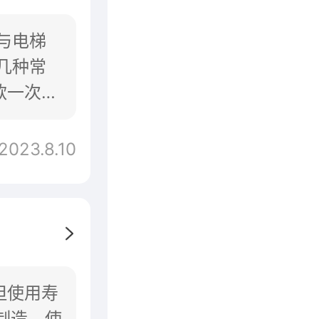
与电梯
几种常
款一次性
的
2023.8.10
但使用寿
制造，使