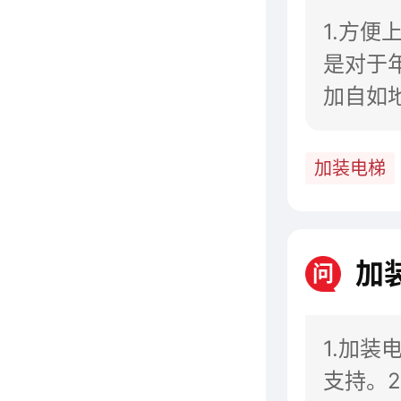
1.方
是对于
加自如
梯，会
加装电梯
加
问
1.加
支持。