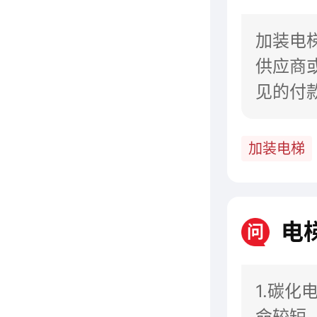
加装电
供应商
见的付
支付给
加装电梯
电
问
1.碳
命较短