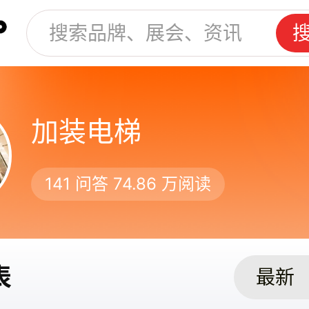
加装电梯
141
问答
74.86 万
阅读
表
最新