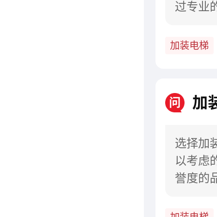
过专业
专题会
加装电梯
加
问
选择加
以考虑
誉度的
以借助