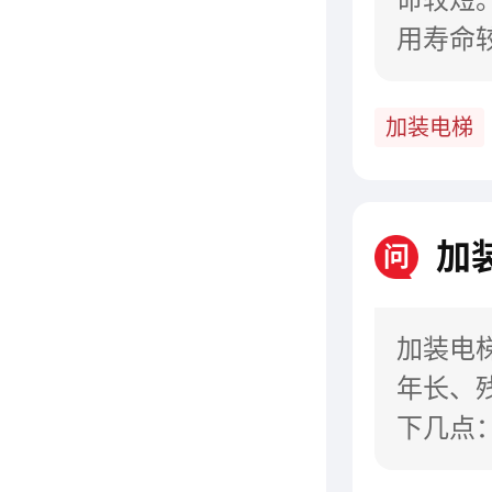
用寿命
具有高
加装电梯
加
问
加装电
年长、
下几点
门。2