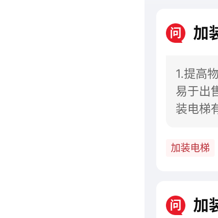
加
问
1.提
易于出
装电梯
地上下
加装电梯
加
问