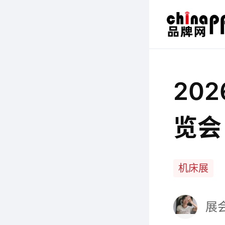
20
览会
机床展
展