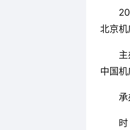
2
北京机
主
中国机
承
时