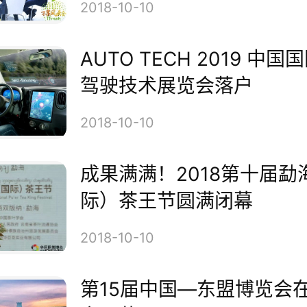
2018-10-10
AUTO TECH 2019 中
会介绍：
驾驶技术展览会落户
2018-10-10
 1992 年以来，中国国际机床
成果满满！2018第十届勐
CIMES) 每逢双年在北京举办，是
际）茶王节圆满闭幕
最具影响力的国际工业母机产业
2018-10-10
多年来，企业通CIMES拓展业务
第15届中国—东盟博览会
进技术，实现利润增长。CIME