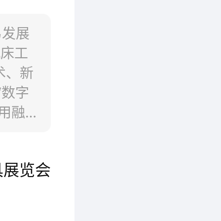
易发展
机床工
术、新
“数字
用融
技术交
具展览会