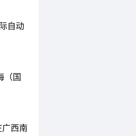
中国是意大利水果和蔬菜行业最重要的战略市场之一，展览会希望给在中国市场建立新关系的意大利公司提供更多贸易机会。作为意大利唯一的水果和蔬菜供应链国际交易平台，Macfrut有着多年果蔬展览运营经验，能很好地帮助企业增强国际化贸易业务，Mac Fruit Attraction China中国展的开设更将成为中国意大利贸易商的中心。
国国际自动
新能源车型纷纷亮相，唯恐落后，而相比于新能源领域，自动驾驶目前来说还不够成熟，普及程度也还捉襟见肘，但这也恰恰能够说明自动驾驶是一片蓝海，不管是汽车企业还是互联网企业，都想在这块蛋糕上切上一刀，几乎可以预料到5至10年后千亿美元乃至万亿美元规模的庞大产业生态雏形。
工具展览
海（国
双年度北
展览
顺风乘巨浪，盛世开新篇。今天，2018第十届勐海(国际)茶王节圆满闭幕。本届勐海(国际)茶王节前后，共有26项内容丰富的活动精彩亮相，为全国茶人奉献了一场精彩的茶王盛宴，全方位展示勐海通过一片叶子，成就一个产业，富裕一方百姓。
渠道，
在广西南
S已成为