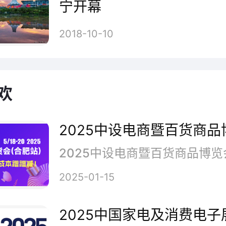
宁开幕
业母机产业技术和贸易发展的重
2018-10-10
是世界了解中国这个最大机床工
最佳窗口。本届展会以“新技术
欢
发展” 为主题，聚焦工业母机产
2025中设电商暨百货商品
，智能化升级”，突出“供需结合
理念，为工业母机产业提供商贸
2025-01-15
、产业对接的优质平台。
2025中国家电及消费电子