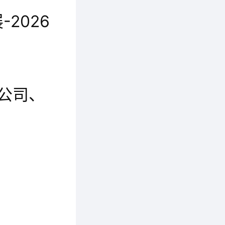
2026
公司、