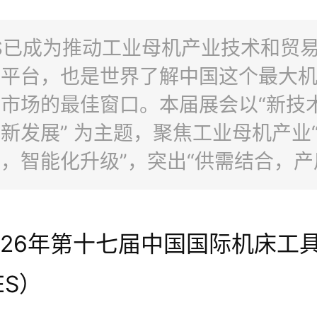
ES已成为推动工业母机产业技术和贸
要平台，也是世界了解中国这个最大
市场的最佳窗口。本届展会以“新技
新发展” 为主题，聚焦工业母机产业
，智能化升级”，突出“供需结合，产
念，为工业母机产业提供商贸合作、
产业对接的优质平台
026年第十七届中国国际机床工
ES）