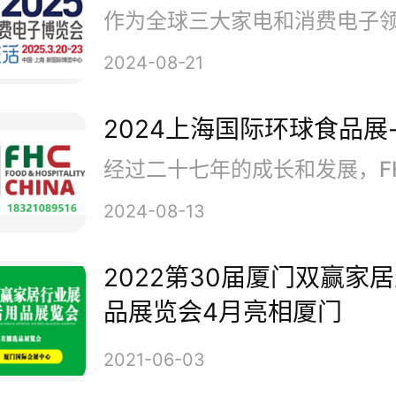
会亮点：
2024-08-21
.深耕行业 30 年，中国规模最大
2024上海国际环球食品展
贸易和技术交流平台
2024-08-13
.展示前沿装备制造技术，超百个
近十万高质量观众
2022第30届厦门双赢家
品展览会4月亮相厦门
.协同产学研用金政各方及行业组
2021-06-03