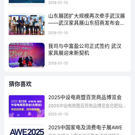
武汉北展宜尚牵手顺德中富盈，合力打造中部最大规模木工机械展近日，顺德中富盈展览服务公司在省、市家协领导的陪同下，考察了武汉家具企业及木工机械市场。顺德是我国木工机械及机械配件最大的集中产区，每年的顺德伦教木工机械展被视为中国木工机械行业的发展风向标；随着家具产业向内地的转移，中富盈公司作为伦教木机展的承办单位，亦将办展目光聚焦到内地的产业集聚区。已经成功举办三届的武汉家具展是中部
化、AI驱动的新产品为我们打开AI生活的新篇章！
2018-01-10
山东展团扩大规模再次牵手武汉展
——武汉家具展山东招商发布会胜
利召开
山东展团扩大规模再次牵手武汉展——武汉家具展山东招商发布会胜利召开山东企业现场抢订展位组委会介绍本届概况让大众走近品牌，让品牌走进大众。山东展团只是其中一个缩影，做大众品牌第一展，武汉国际家具展期待您的莅临指导。
2018-01-10
我司与中富盈公司正式签约 武汉
家具展迎来新契机
我司与中富盈公司正式签约，武汉家具展迎来新契机12月9日，第十八届中国顺德（伦教）国际木工机械博览会，广东顺德中富盈展览服务有限公司招待晚宴上，我司与中富盈公司正式签约，武汉家具展迎来新的发展契机。中富盈公司是伦教木机展的唯一承办单位，近年还陆续布局了南康木机展、成都木机展和重庆木机展。关注到中部地区家具产业的快速发展，中富盈公司一直谋求在中部落子，而武汉国际家具展创办4年来，坚持专业
2018-01-10
猜你喜欢
2025中设电商暨百货商品博览会
2025中设电商暨百货商品博览会合肥站正式启幕
2025-01-15
2025中国家电及消费电子展AWE