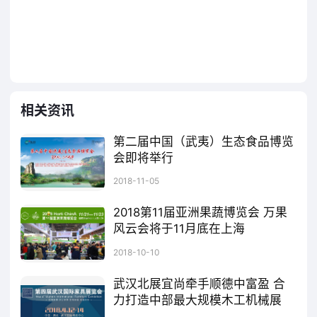
一，引领着全球行业发展趋势，是推动行业合作共建、
促进创新交流的重要平台。参展AWE不仅是海尔展示品
牌战略和数字化转型创新成果的高光时刻，也是海尔与
全球行业同仁共同探索智慧家庭未来发展方向的重要舞
相关资讯
台。”
第二届中国（武夷）生态食品博览
同时，作为科技博主和消费者，Eva也表达了对
会即将举行
AWE2025的期待，“每次逛AWE，真的有种穿越到未来
由南平市人民政府、中国食品工业协会等单位共同举办的第二届中国（武夷）生态食品博览会定于2018年11月14日至2018年11月16日在光泽县体育中心举行。博览会将进一步扩大南平市绿色食品影响力，全面提升“武夷山水”品牌知名度，促进产业提升和融合，让“绿水青山”转化为“金山银山”。据了解，目前第二届中国（武夷）生态食品博览会已进入参展招募中后期阶段，南平市生态食品产业相关从业者积极参展，同时来自北京、上海、广西、台湾以及福建等多地市的参展商亦踊跃报名，展位供不应求，博览会规模与质量令人期待。
的感觉！AWE不只是个展览，更像是个科技跟生活交融
2018-11-05
的大party。AWE为我们展示了全新的生活方式，从智
2018第11届亚洲果蔬博览会 万果
能家居的温馨，到无人驾驶的便捷，再到虚拟现实的沉
风云会将于11月底在上海
浸，每一项创新都让这个世界变得更加智能，更加美
万果争鲜，风云际会，备受瞩目的万果风云会来了!2018亚洲果蔬博览会，中国大陆遥遥领先的专业旗舰展、全球果蔬产业链展览展示国际盛会，将于11月21-23日上海国家会展中心盛大开幕。亚洲果蔬博览会是专注于产业产销对接、品牌营销及技术推广的最佳平台，每年11月在上海举办大型博览会迄今已历十届盛况，并在北京、上海、西安、广州、重庆、成都、湘潭、南宁、临沂、三亚等地均有项目成功举办经验。
2018-10-10
好。”
AWE2025大幕已开，这将是一场创新的盛宴。2025年
武汉北展宜尚牵手顺德中富盈 合
力打造中部最大规模木工机械展
3月20-23日，上海新国际博览中心，期待更多智能