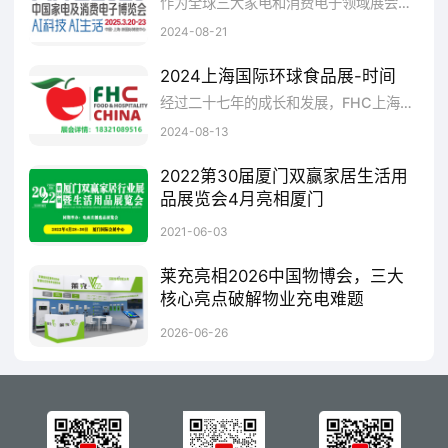
作为全球三大家电和消费电子领域展会之一，AWE2025将场景化展示智能产品、智慧家庭解决方案和智能生活方式，更直观地呈现“AI科技”对生活品质带来的提升，推动“AI生活”的普及
2024-08-21
2024上海国际环球食品展-时间
经过二十七年的成长和发展，FHC上海环球食品展已成为食品餐饮业内知名贸易展览会之一。在中国食品餐饮行业巨大的市场需求下，FHC已成为各大跨国公司进驻中国市场的重要平台
2024-08-13
2022第30届厦门双赢家居生活用
品展览会4月亮相厦门
2022第30届厦门双赢家居生活用品展览会将于2022年4月28-30日在厦门国际会展中心，汇聚全产业链创新产品、技术和解决方。展览面积160000平方米，展位数量8000个，专业采购商100000。2022年厦门展除传统产品展区以外，延续上届电商直播选品馆、社群社区团购平台对接区等特色展区。全面高效的为展商锁定潜在买家。
2021-06-03
莱充亮相2026中国物博会，三大
核心亮点破解物业充电难题
7月1日-3日，上海国家会展中心5.2馆A5展位，莱充与您不见不散！
2026-06-26