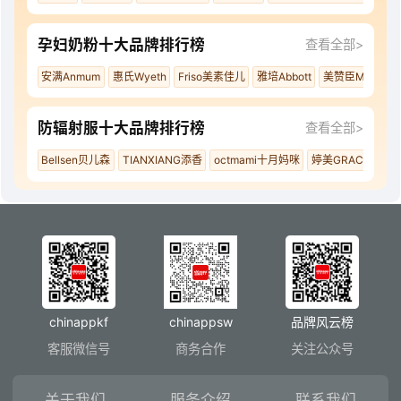
孕妇奶粉十大品牌排行榜
查看全部>
安满Anmum
惠氏Wyeth
Friso美素佳儿
雅培Abbott
美赞臣MeadJoh
防辐射服十大品牌排行榜
查看全部>
Bellsen贝儿森
TIANXIANG添香
octmami十月妈咪
婷美GRACEWELL
chinappkf
chinappsw
品牌风云榜
客服微信号
商务合作
关注公众号
关于我们
服务介绍
联系我们