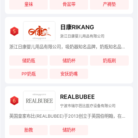
童袜
骨盆带
产褥垫
日康RIKANG
浙江日康婴儿用品有限公司
浙江日康婴儿用品有限公司，吸奶器知名品牌，奶瓶知名品牌，母婴用品行业极具影响力的知名品牌之一，专业从事婴儿用品开发、设计、生产、技术处于国内领先水平的企业。日康的每一款产品，自立项研发初始到进入消费者生活，始终遵循“安全、易用、时尚”的品牌理念，充分研究和分析顾客需求，在产品设计制造的各个环节精益求精，确保产品原材料的安全性、使用的便利性以及外观的时尚感，将爱心渗透产品、用产品传递爱心，日康希望带给每一个家庭无限的关爱与感动
储奶瓶
储奶杯
奶瓶刷
PP奶瓶
安抚奶嘴
REALBUBEE
宁波市瑞尔芭比医疗设备有限公司
英国皇家布比(REALBUBEE)于2013创立于英国伯明翰，在母婴家电行业中属于新兴起的佼佼者，一开始创立该品牌，从工作室发展开始到成立公司，并在浙江慈溪设立生产子公司“慈溪市瑞尔芭比医疗设备有限公司”。拥有了自己的一套完整体系，从产品的研发到生产销售实行一条龙垂直管理
胎教
储奶杯