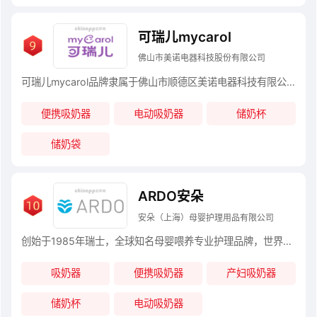
可瑞儿mycarol
佛山市美诺电器科技股份有限公司
可瑞儿mycarol品牌隶属于佛山市顺德区美诺电器科技有限公司，成立于2006年5月，是一家专业从事婴儿电器，紫外线消毒器具产品的开发、生产、销售于一体的综合性企业。 佛山市顺德区美诺电器科技有限公司设立在广东省佛山市顺德区陈村工业区，工厂总面积为5000平方米，拥有2条标准生产线，拥有专业的技术研发，品质控制，生产管理团队
便携吸奶器
电动吸奶器
储奶杯
储奶袋
ARDO安朵
安朵（上海）母婴护理用品有限公司
创始于1985年瑞士，全球知名母婴喂养专业护理品牌，世界著名的医疗器械生产商和供应商ARDO公司是医疗器械生产商和供应商，总部和生产基地位于瑞士。ARDO向每一位母亲提供专业的母乳喂养辅助产品及医疗保健设备。分支机构遍布欧洲、北美、澳洲和包括中国在内的亚洲多个地区，构成了覆盖全球五十多个国家的营销网络。促进和支持母乳喂养是ARDO的核心业务
吸奶器
便携吸奶器
产妇吸奶器
储奶杯
电动吸奶器