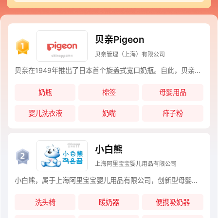
朵。 上榜储奶杯十大品牌名单的是业内口碑好或知名度高、有实力的品牌，排名不分
先后，仅供借鉴参考。如果您正在查找储奶杯什么牌子好？那么本储奶杯十大品牌榜
单可供您作为选购参考，您可以多比较，选择自己满意的品牌！
贝亲Pigeon
贝亲管理（上海）有限公司
贝亲在1949年推出了日本首个旋盖式宽口奶瓶。自此，贝亲正式踏上了母婴用品研发升级的新征程，且不曾停歇。如今，贝亲已成为名副其实的全球母婴用品专家，产品热销全球多个国家与地区。不忘初心，展望未来，为了成为全世界宝宝和家庭最信赖的母婴用品品牌，贝亲将继续追求卓越，砥砺前行。
奶瓶
棉签
母婴用品
婴儿洗衣液
奶嘴
痱子粉
小白熊
上海阿里宝宝婴儿用品有限公司
小白熊，属于上海阿里宝宝婴儿用品有限公司，创新型母婴电器及用品提供商，专注于提供优质的母婴电器和用品，集系列婴童类产品的研发、设计、制造、销售、经营于一体的高新技术企业。
洗头椅
暖奶器
便携吸奶器