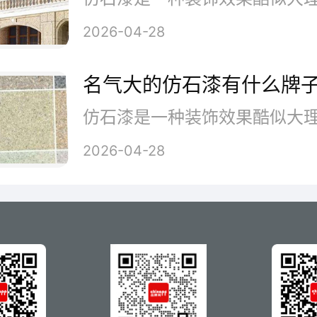
罗马柱起皮、空鼓脱落
2026-04-28
名气大的仿石漆有什么牌
题原因：
边角封闭没做好，渗水到漆膜
2026-04-28
找平底材不达标，表面有油污
一次性喷涂过厚，第一遍没干