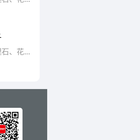
子
仿石漆是一种装饰效果酷似大理石、花岗石的厚质外墙装饰涂料，主要采用各种颜色的天然石粉配制而成，多用于制造建筑外墙的仿石效果。特别是在曲面建筑物上装饰，可以收到生动逼真，回归自然的功效。仿石漆分好坏，大品牌的产品有口皆碑，不论是样式还是品质都得到了市场的检验，那么仿石漆有哪些好牌子呢?品牌网依托大数据技术,综合品牌实力、产品销量、用户口碑、网友投票等近百项指标评选出了仿石漆品牌排行榜，供大家参考选择。
底层。
。
透就喷第