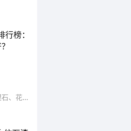
仿石漆的施工过程简单便捷。相比于传统的石材装饰，仿石漆无需大量的砌筑和切割，可以直接喷涂或刷涂在建筑表面上。它的施工工艺相对简单，不需要复杂的工具和设备，减少了施工时间和人力成本。
小，喷
碑排行榜：
好？
，材料不
2025 年的仿石漆市场，技术创新和品质升级仍是主旋律。消费者在选择时，应结合耐候性、环保性、施工体验及售后服务综合考量。本次榜单为装修业主、建筑商及工程方提供了权威参考，助力大家选到高性价比、高品质的外墙仿石漆，让建筑持久如新！
等都有
仿石漆是一种装饰效果酷似大理石、花岗石的厚质外墙装饰涂料。主要采用各种颜色的天然石粉配制而成，多用于制造建筑外墙的仿石效果，因此又称液态石