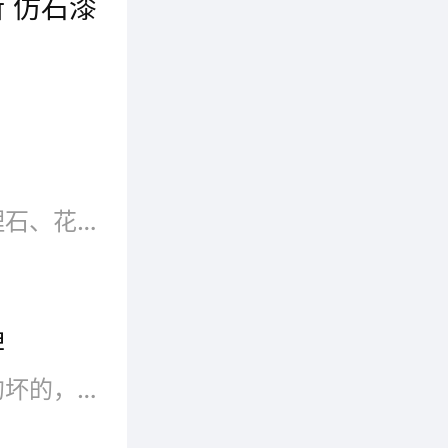
 仿石漆
对照色卡
，尽量
​仿石漆是一种强大且灵活的装饰工具。只要正确选择和使用，它可以为任何空间增添独特的魅力和个性。
的使用
仿石漆是一种装饰效果酷似大理石、花岗石的厚质外墙装饰涂料。主要采用各种颜色的天然石粉配制而成,多用于制造建筑外墙的仿石效果,因此又称液态石。
同一面墙
牌
;选择适
大家都知道，每个产品都有好的坏的，同样的，仿石漆也分好坏，大品牌的产品有口皆碑，不论是样式还是品质都得到了市场的检验，那么仿石漆有哪些好牌子呢?只有选择了好的品牌才能使用的好，在这里就为大家介绍仿石漆十佳品牌排名。