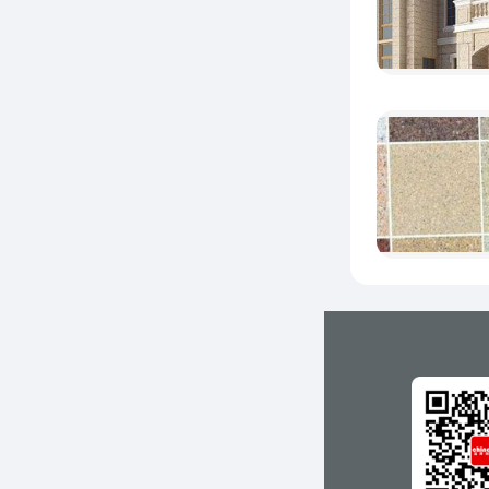
2、
问
①
②
③