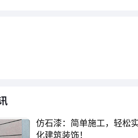
施工的色差问题
讯
题原因：
仿石漆：简单施工，轻松
墙体跟色卡由于底材不同;不同
化建筑装饰！