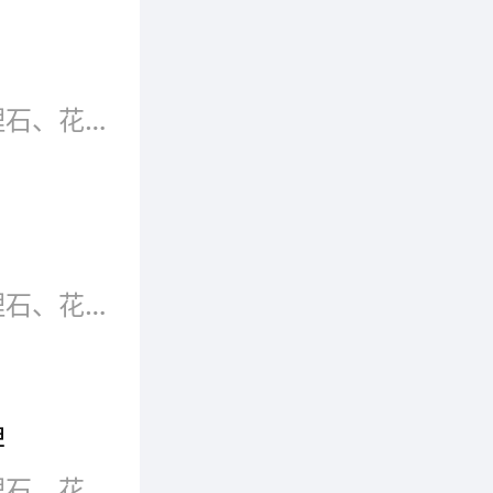
仿石漆是一种装饰效果酷似大理石、花岗石的厚质外墙装饰涂料，主要采用各种颜色的天然石粉配制而成，多用于制造建筑外墙的仿石效果。品牌是一种承诺，它表达了企业的历史、规模、生产能力和用户口碑，好的品牌，其产品质量自然不会差到哪里，而且还拥有良好的售后服务。那么仿石漆有哪些好品牌呢?这里精心为您推荐十个仿石漆品牌，他们产品质量很好，款式也多样，相信总有一款适合您。
仿石漆是一种装饰效果酷似大理石、花岗石的厚质外墙装饰涂料。主要采用各种颜色的天然石粉配制而成，多用于制造建筑外墙的仿石效果，因此又称液态石。
牌
仿石漆是一种装饰效果酷似大理石、花岗石的厚质外墙装饰涂料。主要采用各种颜色的天然石粉配制而成，多用于制造建筑外墙的仿石效果，因此又称液态石。