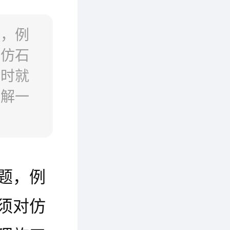
题，例
对仿石
工时就
了解一
题，例
须对仿