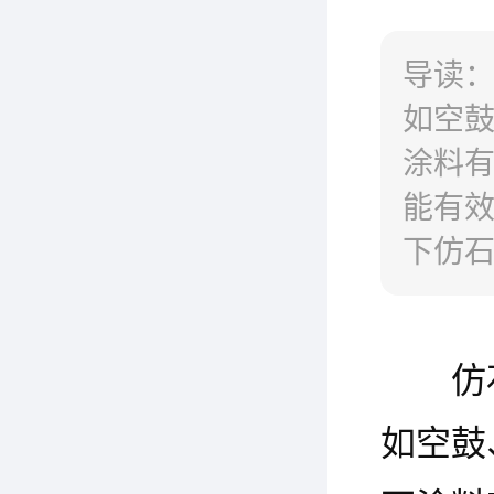
导读
如空
涂料
能有
下仿
仿
如空鼓