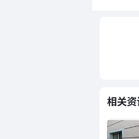
1、
相关资
问
①