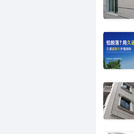
人员喷
出来的
②
是用同
可能造
处