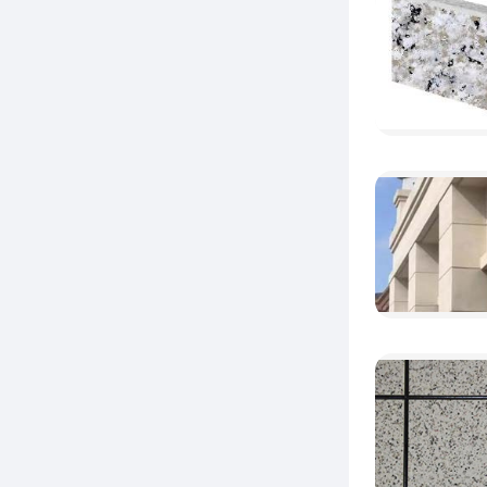
①
或者样
同一个
方法。
②
上或者
宜的天