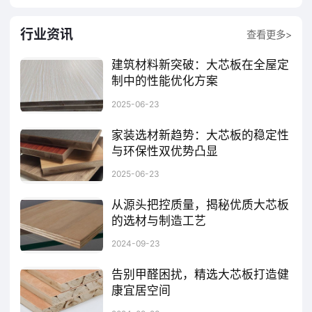
行业资讯
查看更多>
建筑材料新突破：大芯板在全屋定
制中的性能优化方案
在消费升级与个性化需求驱动下，全屋定制已成为家装行业的主流趋势。为适应全屋定制对承重、抗变形的高要求，新型大芯板在结构设计上进行了革新。大芯板在全屋定制领域的性能优化，不仅是材料技术的革新，更是对现代生活方式的深度回应。
2025-06-23
家装选材新趋势：大芯板的稳定性
与环保性双优势凸显
与一些单纯由颗粒或纤维压制而成的板材相比，大芯板的结构优势明显。此外，大芯板的加工工艺对其稳定性也有着重要影响。与一些依赖大量化工原料合成的板材不同，大芯板以天然木材为基础，从源头上减少了化学物质对环境与人体的潜在危害。从市场竞争格局来看，品牌化、规模化将成为大芯板行业发展的趋势。在未来的家装市场中，大芯板必将继续发挥重要作用，为消费者打造更加健康、舒适、美观的居住环境。
2025-06-23
从源头把控质量，揭秘优质大芯板
的选材与制造工艺
优质大芯板的选材是确保其品质的第一步。此外，在选材过程中，还需严格剔除病虫害、腐朽等不合格的木材，确保每一块芯材都符合质量要求。这不仅是对自然环境的尊重和保护，也是对产品环保性能的有力保障。只有符合国家标准和厂家要求的产品才能被允许出厂销售。它们不仅甲醛释放量低，符合国家环保标准，而且具有较高的密度和强度，能够抵抗变形、开裂等常见问题。
2024-09-23
告别甲醛困扰，精选大芯板打造健
康宜居空间
大芯板，又称细木工板或木工板，是由两片单板中间胶压拼接木板而成的一种人造板材。选用大芯板进行装修，不仅能够有效避免甲醛超标的问题，还能为家庭带来更加健康、宜居的居住环境。大芯板具有良好的隔音、隔热性能，能够有效降低外界噪音和温度对室内环境的影响，提升居住的舒适度。选择大芯板作为装修材料，不仅是对家人健康的负责，更是对未来美好生活的期许。