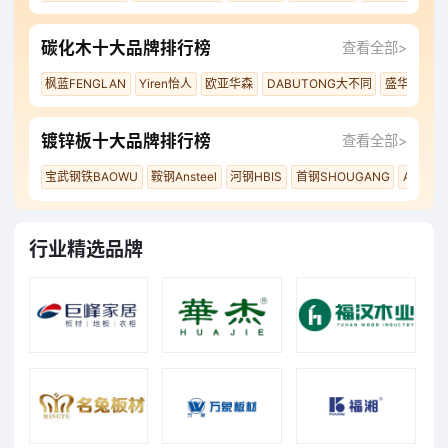
碳化木十大品牌排行榜
查看全部>
枫蓝FENGLAN
Yiren怡人
欧亚华森
DABUTONG大不同
盛华林
大
镀锌板十大品牌排行榜
查看全部>
宝武钢铁BAOWU
鞍钢Ansteel
河钢HBIS
首钢SHOUGANG
ANSTE
行业精选品牌