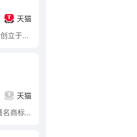
司
天猫
湖南福湘木业有限责任公司前身为湘阴县人造板厂，创立于1993年，是一家涵盖板材、全屋定制、易装、木门、乳胶、石膏板、地板、五金等产品的多元化装饰建材企业。是国家林业重点龙头企业、国家高新技术企业、湖南省农业产业化龙头企业。
天猫
山东新港企业集团有限公司，始于1993年，山东省著名商标，山东名牌，山东省出口名牌，行业标准制定单位，主营高档建筑覆膜板、模板体系等产品，集木业制品生产、房地产开发、金融服务、生态农业于一体的高新技术企业。