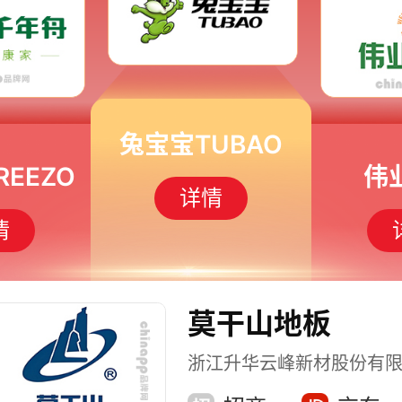
兔宝宝TUBAO
EEZO
伟
详情
情
莫干山地板
浙江升华云峰新材股份有