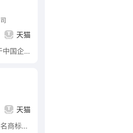
公司
天猫
寿光市鲁丽木业股份有限公司成立于2001年，隶属于中国企业500强——鲁丽集团有限公司，是一家集研发、生产、销售无醛可饰面定向结构板(OSB)、集成材、木地板、精板、科技木、装饰板、定制家具等发展于一体的高新技术企业。
天猫
广东耀东华家具板材有限公司，知名品牌，广东省著名商标，广东省名牌产品，中国定制家具的板材制造业领先企业，专门从事高档贴面装饰板产品研发、生产、销售的民营企业，国家行业标准起草单位。