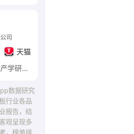
限公司
天猫
万华禾香集团股份有限公司是目前国内人造板行业集产学研用为一体的领军企业。公司的核心产品“禾香板”是以一年生农林剩余物（稻麦秸秆、芦苇、棉杆、竹子、果树枝等）为主要原料，施加以聚氨酯生态粘合剂制造的无醛添加生态板材，其生产技术2009年12月获得国家科技进步二等奖，是真正的中国创造。
app数据研究
板行业各品
业报告，结
客观呈现多
考。榜单排