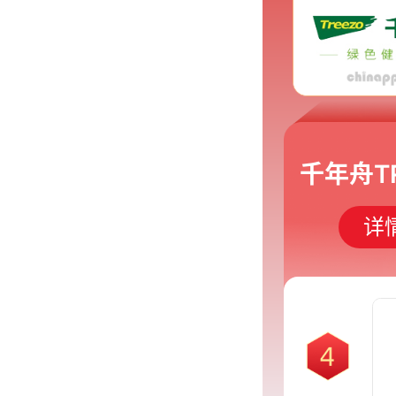
千年舟TR
详