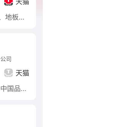
天猫
升华集团控股有限公司，始于1995年，形成以“板材、地板、全屋定制、科技木”四大板块为核心主业的现代大型股份制企业，始终秉持“绿色环保，关爱人类健康”的发展理念，以“打造最懂科技的绿色家居领军企业”为战略目标，深耕于家居建材领域，业务已遍及全国及部分海外市场。
限公司
天猫
大王椰板材，隶属于杭州大王椰控股集团有限公司，中国品牌500强，杭州市著名商标，中国建筑装饰协会会员单位，以绿色环保家居建材的研发、生产、销售、配送和服务为主业的多元化集团企业。