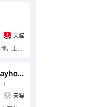
司
天猫
广州南顺清洁用品有限公司，知名（著名）洗洁精品牌，上市公司，香港工业总会颁发的香港"q唛"优质产品，主要提供家居清洁护理产品，符合英国皇家公众健康及卫生协会优质产品标准。
安利优生活Amwayhome
公司
天猫