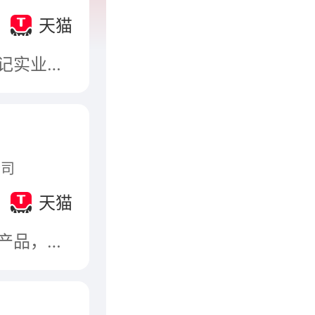
天猫
上海和黄白猫有限公司（简称“和黄白猫”）是长江和记实业有限公司之全资子公司组建的外商合资企业。和黄白猫目前在售9大品牌，涵盖“餐具清洁”“织物洗护”“家居清洁护理”“消毒卫生”“驱蚊杀虫”“婴童洗护” 6大品类产品。其中，“白猫”作为中国家喻户晓的著名品牌，从创立至今已经历半个多世纪的辉煌历史。现在，“白猫”品牌产品作为中国驰名商标、中国名牌产品、国家质量免检产品、上海市著名商标、上海市名牌产品的拥有者，深受广大消费者的好评。
公司
天猫
威莱(广州)日用品有限公司，妈妈壹选，广东省名牌产品，家居清洁洗涤中高端品牌，广东省高新技术企业，致力于消毒和个人护理及家居清洁产品的知名企业，日化行业中增长速率最快的企业之一。