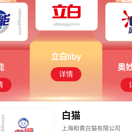
立白liby
能
奥
详情
情
白猫
上海和黄白猫有限公司