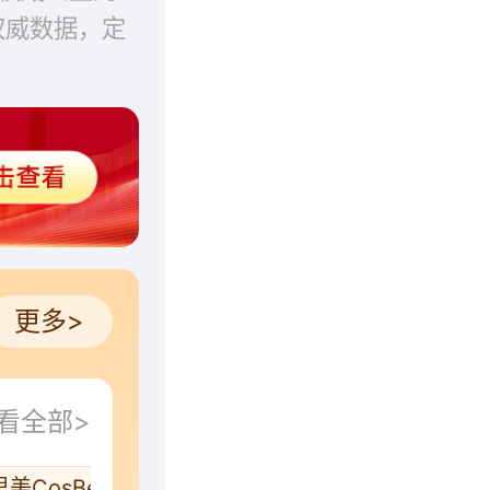
权威数据，定
更多>
看全部>
美CosBeauty
Iluminage
Sidey施黛
SILKP