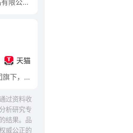
安利优生活Amwayhome，属于安利（中国）日用品有限公司，Amwayhome安利优生活，始于1959年，采用BIOQUESTFormula百优特洁净科技，安利全新整合家居护理用品升级品牌，美国大型直销企业。
天猫
杭州传化日用品有限公司，始建于1993年，传化集团旗下，专业生产洗衣粉，洗洁精，洗手液，洗衣液等日用洗涤产品的高新技术企业
通过资料收
分析研究专
的结果。品
权威公正的