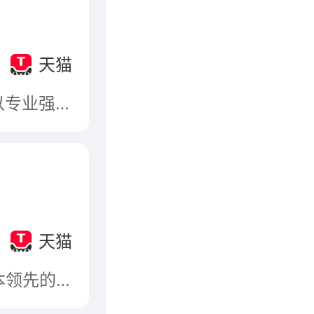
天猫
雕牌，健康洗护领跑品牌，上世纪90年代初，雕牌以专业强劲的清洁功效风靡全国，开启国人品质洗涤新时代。以“守护家庭洁净健康”为使命，拥有健康除菌的强大优势，持续为家庭清洁洗护提供全方位专业解决方案。
司
天猫
花王（中国）投资有限公司，始于1887年日本，日本领先的家庭用品和化妆品生产企业，旗下拥有花王Kao、碧柔、苏菲娜、洁霸、乐而雅、妙而舒、歌薇、莉婕等以高品质著称的品牌。