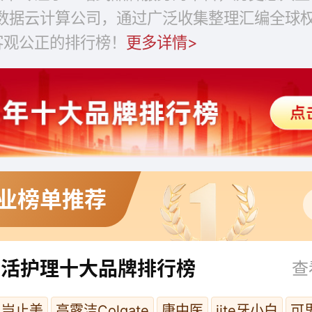
大数据云计算公司，通过广泛收集整理汇编全球
客观公正的排行榜！
更多详情>
业榜单推荐
生活护理十大品牌排行榜
查
岂止美
高露洁Colgate
康中医
iite牙小白
可思