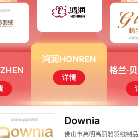
鸿润HONREN
ZHEN
详情
情
Downia
佛山市高明高丽雅羽绒制