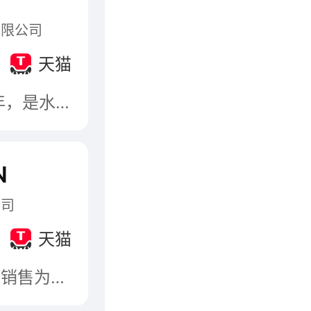
有限公司
天猫
上海水星家用纺织品股份有限公司前身创建于1987年，是水星控股集团下属主要成员企业，中国现代家纺业的重要奠基者。公司秉承着“让家人睡个好觉”的企业使命，“好被芯 选水星”的品牌主张，致力于通过“智造睡眠”理念为消费者提供兼顾「舒适与美学」的健康睡眠床品，经过三十多年的发展，已经成为集研发、设计、生产、销售于一体，专业化，多品牌的现代化企业，综合实力居行业领先地位。
N
公司
天猫
高品质羽绒产品供应商，集羽绒寝具的研发、生产、销售为一体企业，其研发的羽绒睡眠系统在业内较为有名百思寒羽绒产品原料均精选自我国东北原生态散养鹅鸭羽绒，北纬44°-46°松花江流域是我国的“黄金羽绒带”，水草丰茂且自然气候寒冷，低密度散养鹅鸭在天然寒冷环境中自然进化出高品质的羽绒，绒朵洁白抗寒，保暖效果好