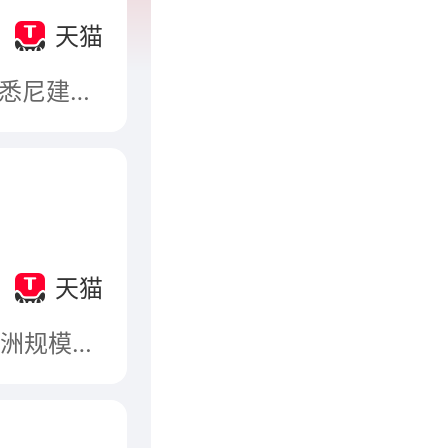
天猫
Downia于1911年创立于澳洲，创始人Hyland先生在悉尼建立了澳洲羽毛加工厂。随后成立了AFM（AustraliaFeatherMills）公司并创立了Downia品牌，至今已有百年历史
天猫
柳桥L&Q，柳桥集团有限公司，知名羽绒被品牌，亚洲规模较大的羽绒加工基地，以羽绒产业为主的多元化、跨地区发展的大型企业集团