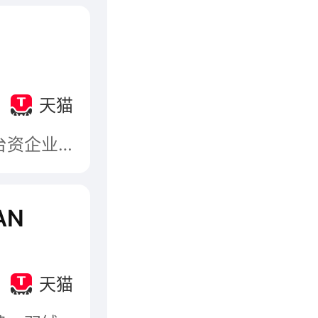
天猫
南方寝饰，南方寝饰科技有限公司，属于南方寝饰(台资企业)，创始于1981年，国内较大的喜庆床品色彩研发基地，针对25-45都市女性需求研制销售家纺产品的综合性企业。
AN
司
天猫