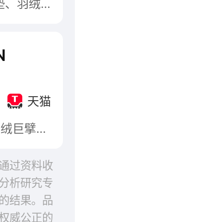
SNOWMAN核心产品涵盖羽绒被、羽绒枕、羽绒床垫、羽绒毯等床上用品，斯诺曼凭借专业的生产实力和严苛的品质把控，在全球高端羽绒制品市场占据重要地位，产品既覆盖普通消费者的高品质需求，也满足高端圈层的奢华消费诉求。
N
天猫
迪欧达，一个承载着历史与荣耀的名字。作为世界羽绒巨擘柳桥集团历时多年核心打造的羽绒品牌之一，迪欧达为奠定柳桥集团在国际羽绒市场的领导地位一直孜孜以求
通过资料收
分析研究专
的结果。品
权威公正的