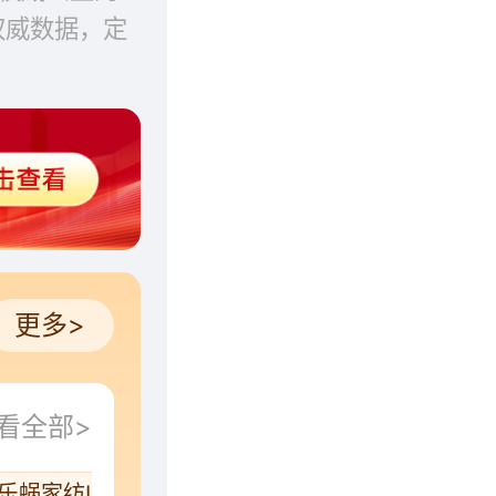
权威数据，定
更多>
看全部>
乐蜗家纺LOVO
罗莱生活LUOLAI
新光毛毯
鸣球