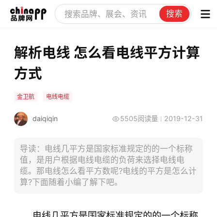
搜索
解析电线 怎么看电线平方计算
方式
金卫航
电线电缆
daiqiqin
5505阅读量
2019-12-31
导读：电线几平方是国家标准规定的的一个标称
值，是用户根据电线电缆的负荷来选择电线电
缆。那电线怎么看平方数呢?电线的平方是怎么计
算?下面随着小编了解下吧。
电线几平方是国家标准规定的的一个标称