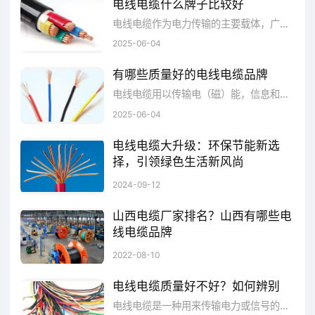
电线电缆什么牌子比较好
电线电缆作为电力传输的主要载体，广泛应用于电器装备、照明线路、家用电器等方面，其质量的好坏直接影响到工程质量及消费者的生命财产安全。市场上的电线电缆产品有很多，即使不选择大品牌，也要选择一个口碑好、质量好的品牌。选择品牌的好处就是能给我们多一份保障，并且他们更加专业化。
2025-06-04
有哪些质量好的电线电缆品牌
电线电缆用以传输电（磁）能，信息和实现电磁能转换的线材产品。广义的电线电缆亦简称为电缆，狭义的电缆是指绝缘电缆，它可定义为：由下列部分组成的集合体；一根或多根绝缘线芯，以及它们各自可能具有的包覆层，总保护层及外护层，电缆亦可有附加的没有绝缘的导体。
2025-06-04
电线电缆大升级：环保节能新选
择，引领绿色生活新风尚
电线的平方计算方式
在当今这个追求可持续发展的时代，环保与节能已成为全球共识。作为电力传输与分配的基础设施，电线电缆的升级换代，不仅关乎能源利用效率的提升，更是推动绿色生活、促进生态文明建设的重要一环。除了环保与节能外，智能监测技术也是此次电线电缆升级的一大亮点。这种智能监测技术不仅提高了用电的安全性，还降低了因电线电缆故障引发的火灾等事故风险，为人们的生命财产安全提供了更加可靠的保障。
2024-09-12
电线电缆大小用平方标称，多股线就是每
山西电缆厂家排名？山西有哪些电
根导线截面积之和，如48股(每股线径0.2)1.5
线电缆品牌
平方的线:0.785X(0.2X0.2)X48=1.5
山西电线电缆品牌大全，如果你想了解山西电线电缆有哪些品牌，哪些品牌比较出名，山西生产的电线电缆品牌分布情况，山西电线电缆品牌的发源创建历史，山西电线电缆企业的注册资本实力，山西电线电缆品牌在网站的用户关注情况，电线电缆品牌的投票情况，那么这就是你需要的内容仅供参考。
2022-08-10
导线截面积与载流量的计算
电线电缆质量好不好？如何辨别
电线电缆是一种用来传输电力或信号的装置，通常由多根导体线或电缆芯线以及绝缘材料、护套等组成。它们被广泛应用于电力系统、通信系统、计算机网络、汽车、航空航天等领域。