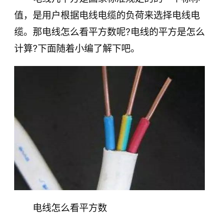
值，是用户根据电线电缆的负荷来选择电线电
缆。那电线怎么看平方数呢?电线的平方是怎么
计算?下面随着小编了解下吧。
电线怎么看平方数