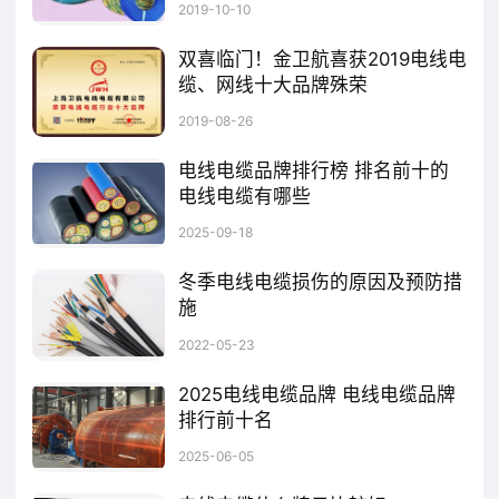
2019-10-10
流，然后根据电流在查电工手册即可，这样比
双喜临门！金卫航喜获2019电线电
较准确。
缆、网线十大品牌殊荣
在品牌网举办的“2019年度电线电缆品牌TOP10”以及“2019年度网线品牌TOP10”网络评选活动上，金卫航分别斩获前三、前四的殊荣，在其无数的光荣里程史上刻下了不朽的传奇，让我们再次见证了其实力不容小觑。
2019-08-26
如果是单芯的就可以量一下其直径，然后
得出半径，根据面积的公式S=半径*半径*3.14
电线电缆品牌排行榜 排名前十的
电线电缆有哪些
就可以知道该电线的横截面积，而有些线是由
电线电缆是我们日常生活中可以看得到的产品，品牌也有很多。对于家庭的装修等是不可缺少的，那到底选择什么样的品牌比较好呢?排名前十的电线电缆有哪些?在这里经过网友投票等条件选出了排名前十的电线电缆
2025-09-18
多条线芯组合扭在一起的，这样就不能用单芯
的方法去算了，只能是按这条电线中多条线的
冬季电线电缆损伤的原因及预防措
施
其中一条去接单芯线算，然后再乘以线的股数
郑州市远大电线电缆有限公司坚持以人为本，营造和谐氛围，质量至上，塑造一流品牌的宗旨。郑州远大电线电缆主要生产经营民用电线,电力电缆,低烟无卤电线电缆,环保阻燃耐火电线,控制电缆,电力电缆,家用电缆，远大电线电缆拥有一批在业界堪称专业水准的产销精英。具有现代化先进技术的自动生产线，功能完善的检测控制设备。产品覆盖20多个省市自治区。
2022-05-23
就可以，公式为S=半径*半径*3.14*N，其中N
为扭成这条电线的数量!
2025电线电缆品牌 电线电缆品牌
排行前十名
2025年电线电缆十大品牌排行榜，是依托全网大数据，根据电线电缆品牌企业实力以及人气评选出的十大电线电缆品牌排行榜，电线电缆厂家10大品牌榜，排名不分先后。如果您正在查找电线电缆什么牌子好？本电线电缆品牌排名榜单仅作为您选购、合作、加盟电线电缆品牌的参考。
2025-06-05