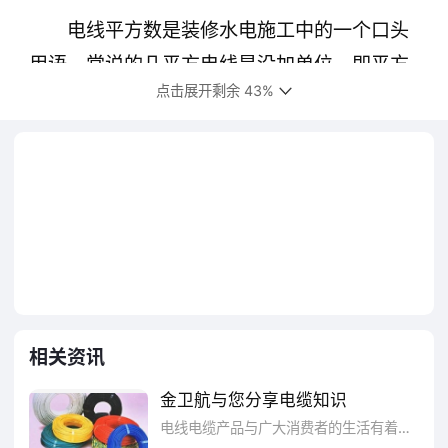
电线平方数是装修水电施工中的一个口头
用语，常说的几平方电线是没加单位，即平方
点击展开剩余 43%
毫米。
电线的平方实际上标的是电线的横截面
积，即电线圆形横截面的面积，单位为平方毫
米。
如果要判断电线的粗细(平方)，可用游标
尺测量电线的直径，然后求出截面，截面的计
算公式：S=半径的平方R??×π。比如直径1.76
相关资讯
的线，就是1.76÷2×3.14=2.76平方≈2.5平
金卫航与您分享电缆知识
方，(取近似值)。 如果你是要选择电线的大
电线电缆产品与广大消费者的生活有着密切的关系，它的质量优劣、安全与否直接影响广大消费者的人身和财产安全，因此，正确购买电线电缆显得非常重要。在这里提醒大家，购买电线电缆时，鉴别是关键。
小，一般是先根据用电器的功率大小算出电