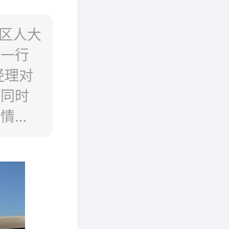
、区人大
，一行
经理对
，同时
品情
产车
给予了
献表示