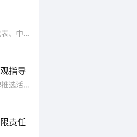
人大代表建议央视一套禁播广告:昨天，全国人大代表、中心人民广播电台播音主持指导委员会副主任方明在天津代表团介入审议政府工作讲演时建议，央视一套和各地方电视台首套节目全部禁播广告，以公平的姿态投入到新闻报道工作中，实现做纯新闻的目的。他同时建议，全国各地方电视台首套节目都要论证一下，是否可以不播广告
参观指导
在11月中旬举办的2015年度广东特许经营十大品牌推选活动中，丹比奴最终以最高的票数成功入围2015年度广东省十大特许经营品牌，得到了主办单位广东省经营连锁协会的极大关注和赞扬，随即2015年11月25日，广东省特许经营连锁协会孙雄会长、广东省时尚首饰及配饰协会邓矩晖会长莅临丹比奴品牌总部参观指导，并对丹比奴品牌的成功入围表示祝贺，丹比奴品牌高层Peter进行了热情的接待，热烈欢迎两位领导的到
有限责任