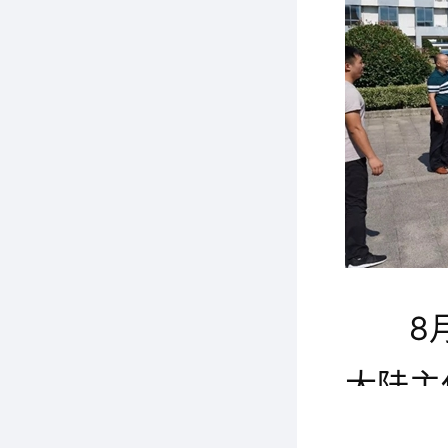
8
大陆主
一行约