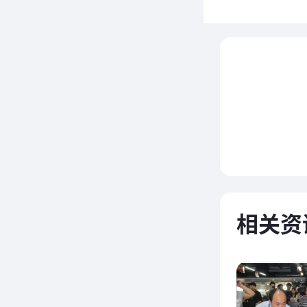
经理对
迎，同
及产品
及生产
发展给
相关资
做的贡
钟。