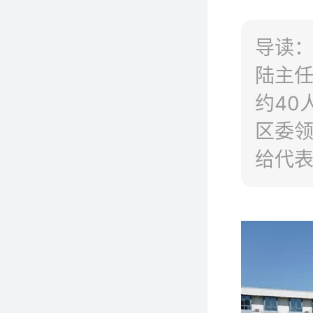
导读：
陆主
约40
区委
给代
况，
间。
肯定
感谢。