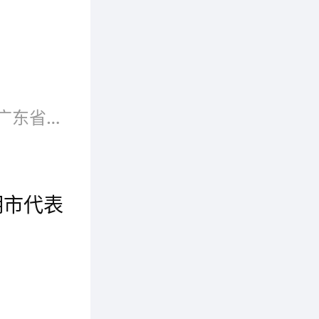
11月26日上午，中国首善家陈光标先生莅临衣联网(www.eelly.com)参观指导，衣联网姚总及全体员工热情接待了热衷于直捐、高调做慈善的陈...
&mdash;&mdash;&mdash;记广东省人大代表、全国建设新农村优秀共产党员陈伟纶女士陈伟纶，原名陈伟清,企业家，广东省十一届人大代表。出生于...
明市代表
在深圳市副市长徐安良的陪同下，云南省昆明市党政代表团约40人一行莅临深圳市合拍在线互联网金融服务有限公司参观指导工作，合拍在线创始人张锴雍、董事长王实热情接待了代表团领导们一行。