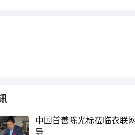
区委领导及各位代表的到来表示
时给代表们介绍了淮海型材公司
情况，并陪同代表们参观了企业
车间。区领导对淮海型材多年来
予了肯定，对淮海型材对于地方
讯
献表示感谢。整个观摩活动持续
中国首善陈光标莅临衣联
导