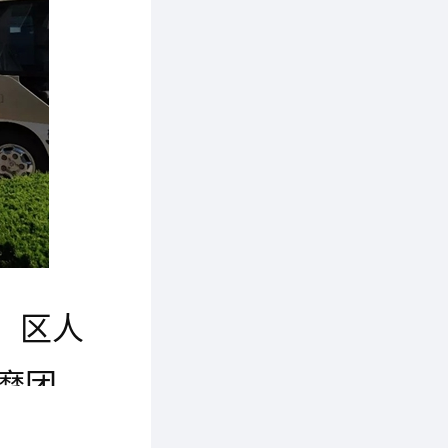
、区人
摩团，
鲍士雷总