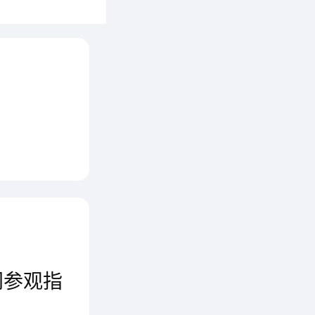
热烈欢
的发展
展示厅
的稳步
经济所
约50分
网参观指