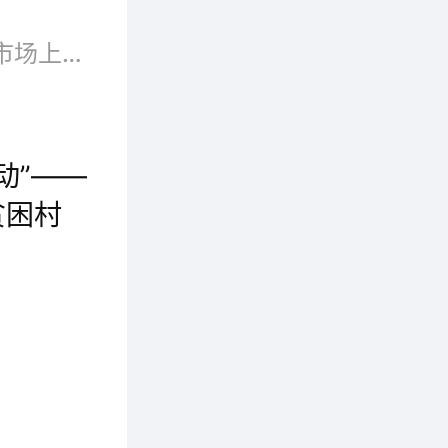
“风雨十八载，淮海型材在国内市场上已声名远播，接下来的目标是驰名海外。”鲍士雷说，今年起，淮海型材创业团队已兵分多路，上东南亚、跑“一带一路”沿线寻找新的市场，力争用两年时间闯出一片新天地。
动”——
贫困村
4月24日上午，全县“脱贫攻坚——人大代表在行动”捐赠仪式在甘井镇休里村举行，县人大常委会主任王建元，县委副书记于娟侠，县委常委、副县长王江平，县人大常委会副主任贾忠孝、赵耀荣，县总工会主席杜养民参加会议。会议由县人大常委会副主任王满堂主持。