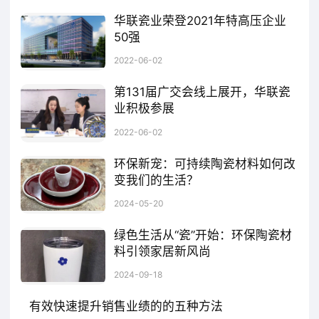
华联瓷业荣登2021年特高压企业
50强
近段时间，互联网周刊发布了2021年中国特高压企业50强排行榜，华联瓷业凭借积极践行社会责任以及技术能源创新等多维表现，荣誉上榜。在未来，特高压发展趋势不容小觑，与企业自身发展也密切相关。
2022-06-02
第131届广交会线上展开，华联瓷
业积极参展
受新冠肺炎疫情影响，全球贸易遭遇重挫，疫情阻隔了空间，但阻隔不了全球贸易往来，2020年就有了网上广交会，可以说既是中国所需，也是世界所盼。近期，第131届广交会又一次“踏云而来”，从“面对面”洽谈，到“屏对屏”直播带货，吸引了境内外参展企业超2.5万家，湖南华联瓷业就是其中一员。
2022-06-02
环保新宠：可持续陶瓷材料如何改
变我们的生活？
随着全球环保意识的增强，各行各业都在探索更加可持续的材料和生产方式。可持续陶瓷材料因其环保特性，正在被广泛应用于各个领域，极大地改善了我们的生活质量。让我们共同期待，陶瓷材料在未来能够带来更多惊喜和可能性。
2024-05-20
绿色生活从“瓷”开始：环保陶瓷材
料引领家居新风尚
环保陶瓷不仅在生产过程中注重环保，其成品更是健康家居的理想选择。无毒无害的釉料确保了陶瓷在使用过程中不会释放有害物质，对人体健康无害。此外，陶瓷材料具有优异的抗菌性能，能够有效抑制细菌滋生，为家庭健康筑起一道坚实的防线。在厨房、卫生间等易滋生细菌的区域，使用环保陶瓷制成的餐具、洁具等产品，无疑能为家人带来更加安全、健康的生活环境。让我们携手共进，用实际行动践行绿色生活理念，共同守护我们美丽的家园。
2024-09-18
有效快速提升销售业绩的的五种方法