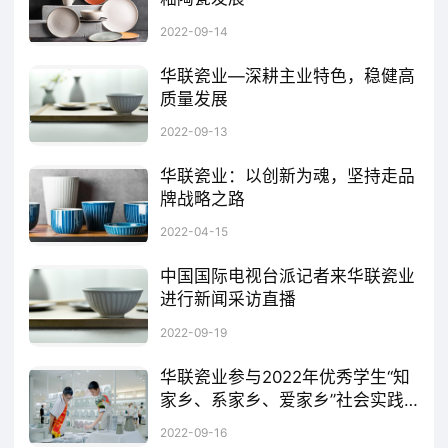
90 年代初开始，醴陵逐步形成了以色釉陶瓷为主的产业集群，成为了国际著名的色釉陶瓷出口基地，公司是中国瓷城醴陵色釉陶瓷产业最主要的代表，是国内最大的出口日用陶瓷生产商，作为中温日用陶瓷的代表，色釉陶瓷产品是极具个性化的瓷种。
2022-09-14
华联瓷业—深耕主业特色，稳健高
质量发展
自成立以来，主营业务未发生重大变化，自主开发的色釉陶瓷产品，具有时尚、创意、健康、安全等特点，包含餐具、茶具、咖啡具、洗漱具、装饰件等，以“绿色环保、文化创意”为特色，同时兼具欧美、日韩、中东、中国等多种风格，深受国内外客户喜爱，主要包括反应釉系列、还原焰色釉系列等。
2022-09-13
生产过程中，公司针对噪音、固体废弃
华联瓷业：以创新为魂，坚持走品
物、大气污染、水污染采取对应防治措施，节
牌战略之路
2021年，全球日用陶瓷行业专利申请数量TOP10申请人分别是湖南华联瓷业股份有限公司、湖南醴陵红官窑瓷业有限公司、广东顺祥陶瓷有限公司、景德镇陶瓷大学、广西北流市智诚陶瓷自动化科技有限公司、福建佶龙机械科技股份有限公司、广东松发陶瓷股份有限公司、泉州坤泰机械精工制造有限公司、佛山市南海鑫隆机工机械有限公司和福建省佳圣轩工艺品有限公司。其中，湖南华联瓷业股份有限公司日用陶瓷专利申请数量最多，为775项。
能增效，积极践行“绿色环保理”念融于生产过
2022-04-15
程，旨在实现公司绿色可持续发展，为消费者
中国国际电视台派记者来华联瓷业
带来更好的产品。
进行新闻采访直播
近日，中国国际电视台(CGTN)英语环球节目中心派记者来华联瓷业进行新闻采访和现场直播拍摄活动。本次活动向海外介绍了醴陵陶瓷以及产业群的发展情况，旨在扩大醴陵陶瓷产业的海外传播影响力，为市场高质量发展提供新引擎。
2022-09-19
华联瓷业参与2022年优秀学生“知
家乡、系家乡、爱家乡”社会实践
活动启动仪式
“悠悠岁月，漫漫瓷路”。陶瓷是一种工艺美术，也是民俗文化，弘扬陶瓷文化，让陶瓷文化传承、传播是华联瓷业的愿景之一。今天的醴陵不仅有现代和科技，而且有诗和远方，值得去追求和向往。未来，年轻血液也将更加了解陶瓷文化，会激励热爱陶瓷的爱好者去探索，去追求更高的艺术高峰。作为新一代醴陵人，为家乡做出更多建设。
2022-09-16