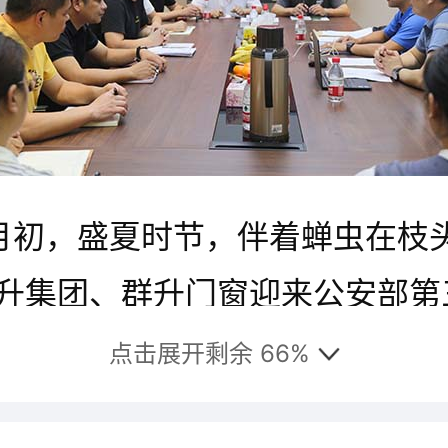
月初，盛夏时节，伴着蝉虫在枝
升集团、群升门窗迎来公安部第
中心审核组对企业防盗门全系列
点击展开剩余 66%
监督审核(GA认证)。