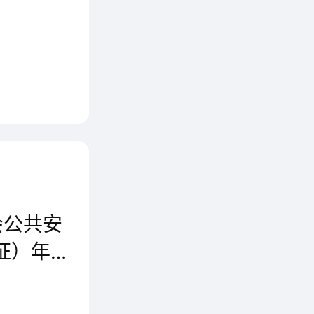
国家认
立，实
产品认
汉语拼音
会公共安
证）年度
行业标
近日，群升门窗迎来公安部第三研究所认证中心审核组对企业防盗门全系列产品进行的年度监督审核（GA认证）。
认证将