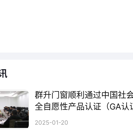
A认证
安部第三研究所认证中心是中国
监督管理委员会和公安部批准成
讯
合格评定的认证实体。公共安全
内含字母"GA"，既是公共安全
群升门窗顺利通过中国社
全自愿性产品认证（GA认
母，也是认证所依据的公共安全
监督工厂审查
2025-01-20
码，标志外形的盾形轮廓象征着