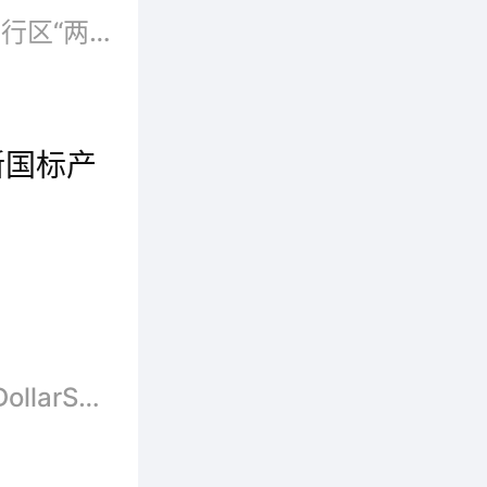
9月27日下午长三角绿色认证先行区“两区一县”建设启动仪式,暨“绿色产品认证与标识宣传周”活动,在苏州市吴江区举行。安心地板多年来积极推进绿色工厂及绿色产品建设，并取得令人瞩目的成就。在此次活动中，安心地板喜获绿色产品认证证书，分别是“实木复合地板”绿色产品认证及“浸渍纸层压木质地板”(强化地板)绿色产品认证。
新国标产
！
工业和信息化部等五部门组织修订的强制性国家标准《电动自行车安全技术规范》将于今年9月1日起实施。此次台铃首批通过国家权威机构GB17761-2024新国标产品认证，精准对接了国家强化交通安全治理的政策导向，以技术驱动削减产品安全隐患，推动着行业向安全性和合规性方向发展。斩获全国首批GB17761-2024新国标产品认证证书，再次印证了台铃行业领先的技术研发和智造生产优势。
2013年5月9日，美国消费品安全委员会与FamilyDollarServicesInc.联合宣布对中国产便携式电暖器OptimusTowerQuartz实施自愿性...