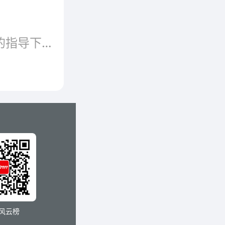
2017年6月6日，在国家认证认可监督管理委员会的指导下，由中国电器科学研究院主办，威凯认证检测有限公司(以下简称CVC威凯)承办的世界认可日分会场家电行业全面质量管理升级行动暨高端品质认证发布活动在广州隆重召开。国家认证认可监督管理委员会认证监管部李春江主任、广东省质量技术监督局邱庄胜副局长、中国电器科学研究院秦汉军院长、中国电器科学研究院陈伟升副院长、广东出入境检验检疫局李建华处长、广
风云榜
，各部门