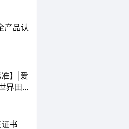
11月18日，中国绿色建材产品认证审查专家莅临群升门窗进行为期3天的首次审查工作，群升门窗副总兼管代谭国志及相关部门负责人对专家组的到来表示热烈欢迎。
全产品认
伟业胶合板正式获得国家权威认证：《儿童安全产品认证证书》!这是对环保性能的最高级别认可，也是对家庭健康的硬核承诺。
准】|爱
管理者
世界田
的到来
用品质，让世界爱上中国造!恭喜爱上体育混合型塑胶跑道面层荣获WA世界田联产品认证
证证书