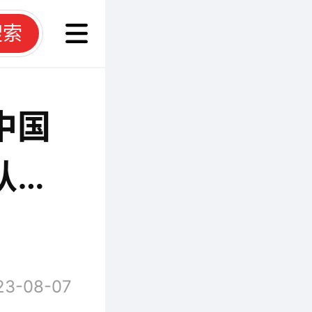
搜索
中国
认证
厂审查
23-08-07