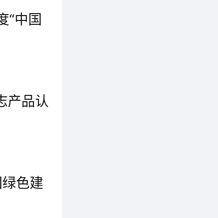
量保
度“中国
致性、
六月是全国安全生产月，也是全国质量月，在这花开半夏，青草茵茵的时节，群升迎来2024年度“中国环境标志产品认证”审核。
。
志产品认
群升集团迎来2023年“中国环境标志产品认证”审核并顺利通过。接下来，群升集团将继续传承健康、自然、绿色的品牌理念，坚持环保的底线，全力打造极致健康、极致性能、极致应用的高品质产品，守护大家安全健康。
国绿色建