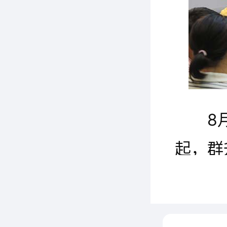
8
起，群
所认证
行年度