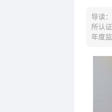
导读
所认
年度监