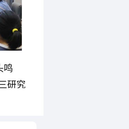
头鸣
三研究
产品进