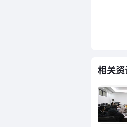
G
公
证认可
相关资
施产品
证标志
的首字
准的代