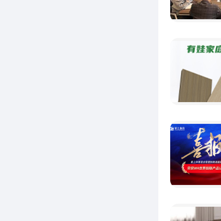
G
首
代表谭
表示热