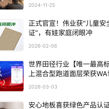
2024-11-25
正式官宣！伟业获“儿童安
证”，有娃家庭闭眼冲
2026-02-06
A认证会议
世界田径行业【唯一最高标
次会议上，群升门窗副总经理兼
上混合型跑道面层荣获WA
联产品认证！
国志及相关部门负责人对审核组
2026-03-03
烈欢迎。
安心地板喜获绿色产品认