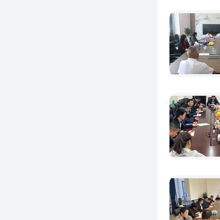
为公共
证。多
提高整