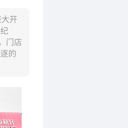
盛大开
新纪
，门店
追逐的