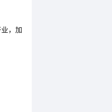
消费者
瑞气盈门 新店开业 | 热烈祝贺福庆定制家沭阳店盛大开业！
开业，加
近日，阜宁福庆定制家新店启航盛大开业。福庆定制家致力于为追求高品质生活的人们提供优质的产品和服务，让千万家庭享受更加幸福安心的生活。阜宁福庆定制家新店的开业，让阜宁的消费者今后可以更便捷的享受到福庆定制家优质的定制产品、精工细作的态度，以及完善的服务，感受全新的家居生活体验！