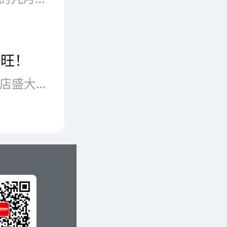
兴旺！
11月28日上午11点，爱哆哆喜饼品牌江苏无锡宜兴店盛大开业。在此，热烈祝贺爱哆哆喜饼无锡宜兴旗舰店开业兴旺！爱哆哆喜饼店加盟品牌新址：江苏省无锡市宜兴市迎宾路1号（靠近人民中路）。图：爱哆哆喜饼·江苏无锡宜兴店盛大开业开业当日，鞭炮齐鸣，锣鼓声天，各种花篮彩带装饰着喜庆的门店。店铺活动多多，值得一提的是，更有灰太狼、红太郎卡通人偶行走表演。店内产品优惠多多，一时间吸引了广大顾客进