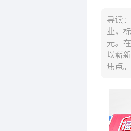
导读：
业，
元。在
以崭
焦点