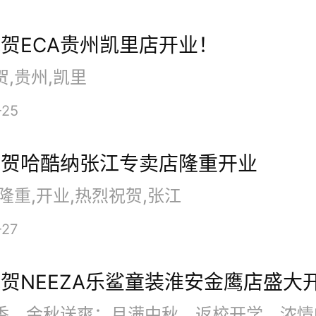
贺ECA贵州凯里店开业！
业当天，鞭炮声声、锣鼓喧天，
,贵州,凯里
来自全国的经销商纷至沓来，共
-25
崛起。他们不仅对新店的开业表
祝贺哈酷纳张江专卖店隆重开业
更纷纷参观学习福庆全屋定制长
隆重,开业,热烈祝贺,张江
风格、经营理念及运营模式。
-27
贺NEEZA乐鲨童装淮安金鹰店盛大