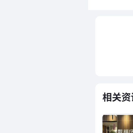
1
相关资
业，标
元。在