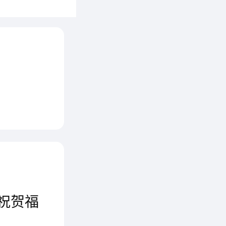
店盛大开
入新纪
力后，
烈祝贺福
！