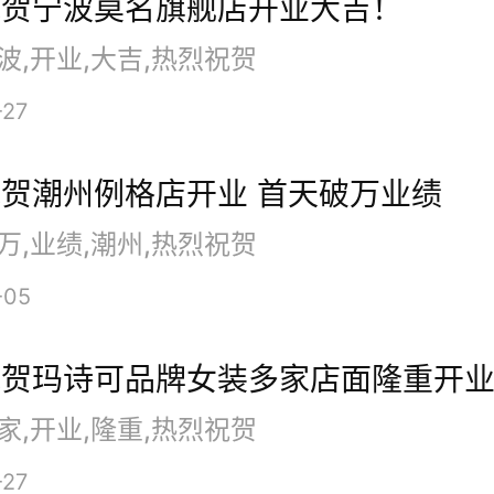
祝贺宁波莫名旗舰店开业大吉！
波,开业,大吉,热烈祝贺
-27
贺潮州例格店开业 首天破万业绩
万,业绩,潮州,热烈祝贺
-05
贺玛诗可品牌女装多家店面隆重开业
家,开业,隆重,热烈祝贺
-27