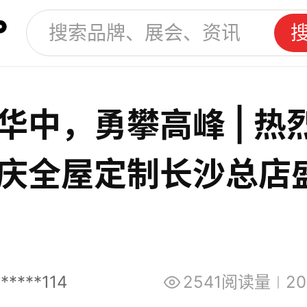
华中，勇攀高峰 | 热
庆全屋定制长沙总店
！
*****114
2541阅读量
20