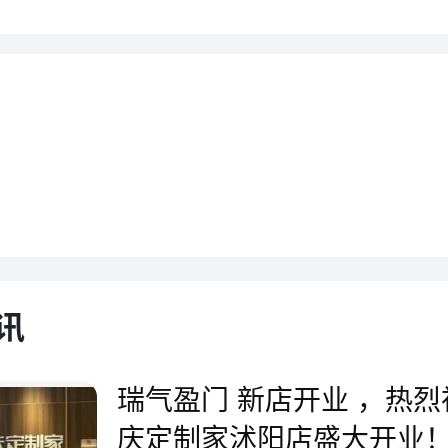
1月29日，福庆全屋定制长沙总
讯
志着这座城市的家居潮流正式进
经历150多个日日夜夜的辛勤努
瑞气盈门 新店开业 ，热
庆定制家沭阳店盛大开业