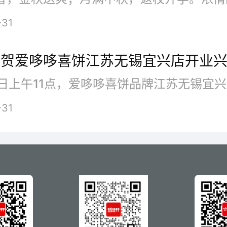
-31
祝贺爱哆哆喜饼江苏无锡宜兴店开业
-31