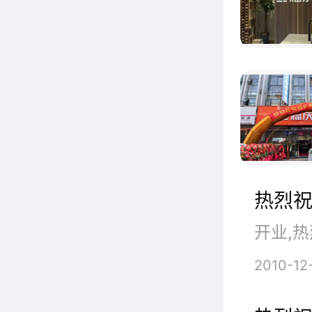
门店以
追逐的
热烈祝
开业,热
2010-12