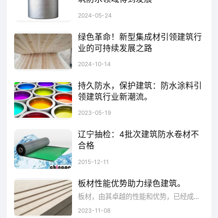
保持稳定性。
液体防水卷材是一种以液态形式存在、具有防水功能的建筑材料，它可以应用于屋面、地下室、卫生间、厨房、阳台等建筑物的各个部位，起到防水、防潮的作用。此外，液体防水卷材还可以用于桥梁、隧道、水库、水坝等基础设施工程的防水处理。
2024-05-24
绿色革命！新型集成材引领建筑行
业的可持续发展之路
在这场革命中，新型集成材以其独特的优势，正逐步成为引领建筑行业可持续发展的关键力量。与传统木材相比，集成材具有更高的强度和稳定性，能够满足建筑对材料性能的高要求。此外，集成材的废弃物也可以进行回收再利用，进一步降低了环境压力。同时，随着绿色建筑和装配式建筑理念的深入人心，集成材也将成为建筑行业绿色革命的重要推手之一。
2024-10-14
持久防水，保护建筑：防水涂料引
领建筑行业新潮流。
防水涂料是一种特殊的涂料，具有防水功能，能够有效地阻止水分渗透到建筑表面。它在建筑行业中发挥着重要的作用，为建筑物提供持久的防水保护，引领着建筑行业的新潮流。
2023-05-19
辽宁抽检：4批次建筑防水卷材不
合格
据悉，辽宁省质量技术监督局对全省生产建筑防水卷材产品质量进行了监督抽查。此次共抽查防水卷材产品100批次，经检验，不合格4批次。涉及项目为耐热性、常温(23℃)拉伸强度、高温(60℃)拉伸强度、撕裂强度、热空气老化(80℃168h)拉断伸长率保持率。本次监督抽查依据GB18242-2008《弹性体改性沥青防水卷材》、GB18173.1-2012《高分子防水材料第1部分片材》、JC
2015-12-11
防水卷材还有助于节约资源和成本。传统
板材性能优势助力绿色建筑。
的涂抹式防水材料虽然也能取得一定的防水效
板材，由其卓越的性能和优势，已经成为绿色建筑的首选之一，为可持续建筑提供了强大的支持。板材的优势之一是其高度可定制性。这意味着板材不仅减少了维护成本，还延长了建筑物的寿命，从而减少了资源浪费。绿色建筑追求减少对环境的不利影响，而板材在这方面表现出色。这有助于建筑物获得绿色认证，如LEED认证。这也使板材成为建筑业日益重要的材料之一，助力绿色建筑的崭露头角。
果，但其施工周期长、维护成本高，且容易出
2023-11-08