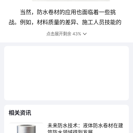
当然，防水卷材的应用也面临着一些挑
战。例如，材料质量的差异、施工人员技能的
不均、环境因素的影响等都可能影响最终的防
点击展开剩余 43%
水效果。因此，选择合适规格的防水卷材，以
及确保施工质量成为了关键因素。
环保型防水卷材的研发也日益受到重视，
这些材料在生产过程中减少了有害物质的排
放，符合可持续发展的要求。值得一提的是，
防水卷材的质量控制对于确保其性能的发挥至
关重要。防水卷材具备良好的物理和化学性
相关资讯
质，如高强度、优良的延伸率和耐穿刺能力，
未来防水技术：液体防水卷材在建
这使得其能在多变的温度和复杂的建筑环境中
筑防水领域得到发展