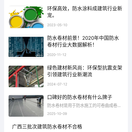
现开裂、脱落等问题。相比之下，防水卷材的
环保高效，防水涂料成建筑行业新
安装快速简便，维护方便，大大缩短了工期并
宠。
降低了长期维护费用。
防水涂料是一种特殊的涂料，它具有防水功能，可应用于建筑物的各种表面，以有效地防止水分渗透和损坏。这种涂料在建筑行业中越来越受欢迎，成为新宠，主要得益于其环保高效的特点。
2023-05-10
在实际应用中，防水卷材还需要与其他防
防水卷材前景！2020年中国防水
卷材行业大数据解析！
水材料和系统配合使用，形成复合防水体系。
近年来，建筑防水行业在“低碳”这一全球化发展趋势的推动下，正朝着“节能、节材、绿色、减排”的目标迈进，建筑防水关系到建筑安全、民生工程、环境保护等方方面面，如何让建筑物的防水做得更好，已成为各界十分关注的课题。
2020-11-12
这不仅能增强整体防水性能，还能针对不同部
位采取最合适的防水策略，实现定制化的防水
绿色建材新风尚：环保型抗震支架
引领建筑行业新潮流
解决方案。同时，它的安装简便，适应性强，
在当今社会，随着全球对环境保护意识的日益增强，绿色建筑已成为建筑行业不可逆转的发展趋势。这种深度融合环保理念的设计，不仅体现了企业对社会责任的担当，也满足了市场对绿色建筑产品的迫切需求。随着人们对生活品质要求的提高和环保意识的增强，市场对绿色建筑产品的需求日益增长。环保型抗震支架作为绿色建筑的重要组成部分，其市场需求也随之不断扩大。
2024-07-12
能够与多种基层材质紧密贴合，无论是混凝土
结构还是木质结构，都能够实现高效防水。
口碑好的防水卷材有什么牌子
防水卷材是用于防水施工的可卷曲成卷状的柔性防水建材产品，是整个工程防水的第一道屏障，其使用范围广，不仅可用于建筑墙体、屋面的防水施工，还可用于隧道、公路等。
2025-10-09
广西三批次建筑防水卷材不合格