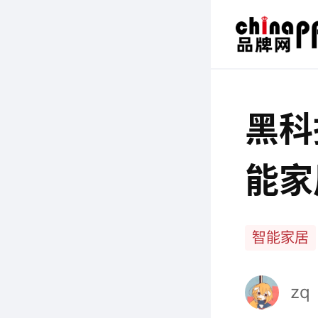
黑科
能家
智能家居
zq