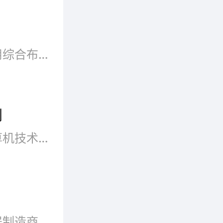
等方面
居提供
智能家居是以住宅为平台，利用综合布线技术、网络通信技术、 安全防范技术、自动控制技术、音视频技术将家居生活有关的设施集成，构建高效的住宅设施与家庭日程事务的管理系统，提升家居安全性、便利性、舒适性等。
，公司所
别
和远程
智能家居系统是利用先进的计算机技术、网络通讯技术、智能云端控制、综合布线技术、医疗电子技术依照人体工程学原理，融合个性需求，将与家居生活有关的各个子系统如安防、灯光控制、窗帘控制、煤气阀控制、信息家电、场景联动、地板采暖、健康保健等。
帮你控制
摩根智能是全球领先的智能家居制造商，公司以自主研发的总线控制技术、无线控制技术和云计算为核心，开发了能实现本地和远程可视化控制的1200多种智能化产品。