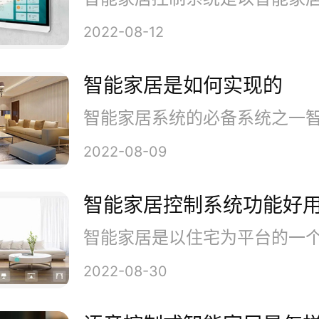
品的名字叫Hayo，它能让你
2022-08-12
碰家里的物件就能控制所有智能
智能家居是如何实现的
ayo位于纽约，由Gisele Belliot
2022-08-09
so Ybanez所创立，它号称是“
智能家居控制系统功能好
强现实”。公司的技术非常有意思
D空间技术主要是去扫描一个人
2022-08-30
但Hayo和它们完全相反，它扫