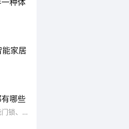
样一种体
队说道。
语音控制为主的智能家居体验显然还不够成熟，设备兼容性、语音识别能力都存在一定问题。
b智能家居
韩国电子巨头在下个月的CES上将给我们带来一份新年礼物，那就是名为SmartThinQHub的智能家居自动化控制中心，将与显示器和笔记本等其它产品一起亮相。
都有哪些
随着智能家居开关的普及，智能门锁、智能窗帘、智能魔镜、智能插头、智能网关、智能灯等智能设备已经遍地开花，悄然进入我们的生活。那么这些智能产品的开关控制方式都有哪些?下面带大家来了解一下。
请了专