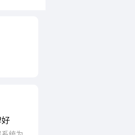
牌好
智能家居控制系统是以智能家居系统为平台，家居电器及家电设备为主要控制对象，利用综合布线技术、网络通信技术、安全防范技术、自动控制技术、音视频技术将家居生活有关的设施进行高效集成，构建高效的住宅设施与家庭日程事务的控制管理系统，提升家居智能、安全、便利、舒适，并实现环保控制系统平台。品牌是一种承诺，它表达了企业的历史、规模、生产能力和用户口碑，好的品牌，其产品质量自然不会差到哪里，而且还拥有良好的售后服务。那么智能家居控制系统有哪些好品牌呢?这里精心为您推荐十个智能家居控制系统品牌：MI小米、ABB、海尔智家、HiLink华为、M-Smart美的、LVMI绿米、ORVIBO欧瑞博、UIOT超级智慧家、tuya涂鸦智能、三翼鸟。