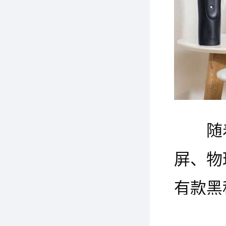
随
屏、物
有款黑
远程控