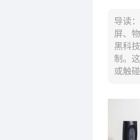
导读：
屏、物
黑科
制。这
或触
Hayo
Alo
增强现