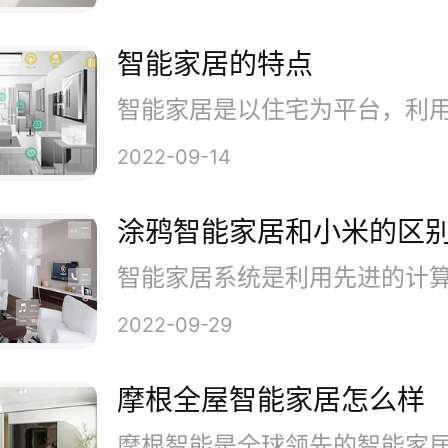
Ybanez还拥有图像和信号处理
背景。这项空间技术能为智能家
智能家居的特点
合远程控制方式。
2022-09-14
ayo能通过近场视觉去感知空间
涂鸦智能家居和小米的区
视觉能减少误报率，只有当用户
互动时，才会触发遥控。
2022-09-29
摩根全屋智能家居怎么样
只需要动动你的手，Hayo就能