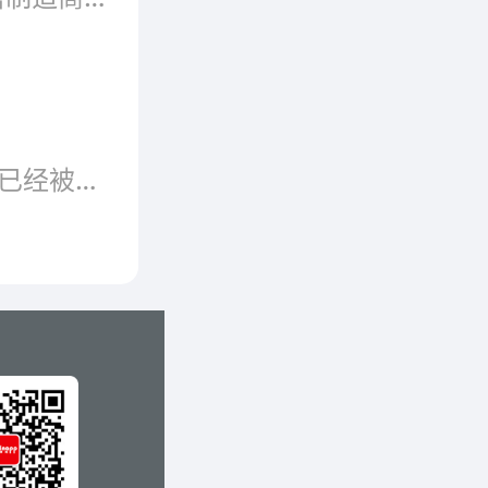
不得不说，现在随着互联网的滚滚浪潮，智能家居已经被推到了风口浪尖。如何打造智能家居也成了目前比较为关注的问题，那么今天我们就一起来说说智能家居。什么是智能家居?说起智能家居，可能还有一些朋友不是特别的清楚，专业一点来说，智能家居是以住宅为平台，利用综合布线技术、网络通信技术、安全防范技术、自动控制技术、音视频技术将家居生活有关的设施集成，构建高效的住宅设施与家庭日程事务的管理系统，提升
，你要
的房间进