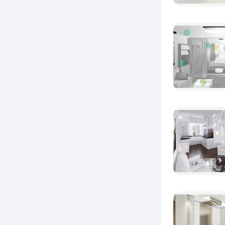
利，而
的技术
一种综
H
采用的
控制器
你