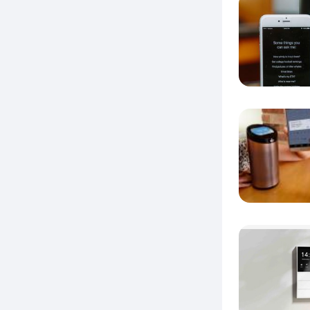
里的物
公