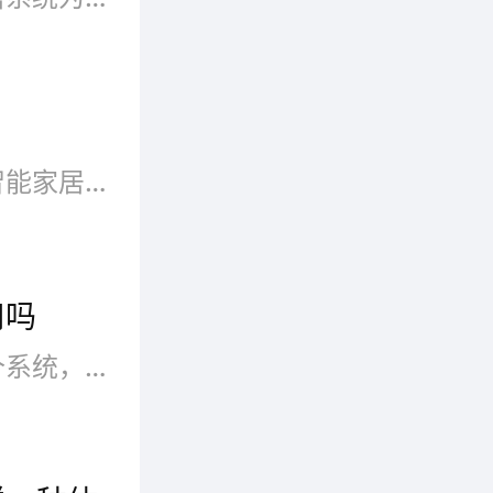
动动双
家居设
智能家居系统的必备系统之一智能家居控制管理系统（smarthomecontrolsystems，简称SCS）是以住宅为平台，家居电器及家电设备为主要控制对象，利用综合布线技术、网络通信技术、安全防范技术、自动控制技术、音视频技术将家居生活有关的设施进行高效集成，构建高效的住宅设施与家庭日程事务的控制管理系统，提升家居智能、安全、便利、舒适，并实现环保节能的综合智能家居网络控制系统平台。
和
联网家居
用吗
，“大
智能家居是以住宅为平台的一个系统，利用各种网络等相关技术将与家居生活有关的各种家居用品作为子系统连接在一起。例如：智能灯光、电动窗帘、智能扫地机、智能门锁、智能门铃、智能摄像头、新风系统、背景音乐系统、智能控制板、智能马桶、智能晾衣架等。
的手势和
描的是家