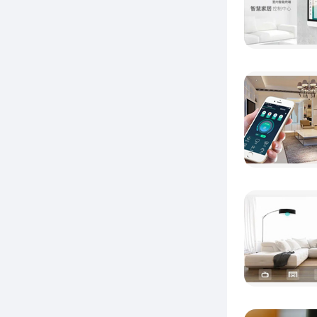
这款产
手或触
备。
H
Alon
版的增
多数3
运动。