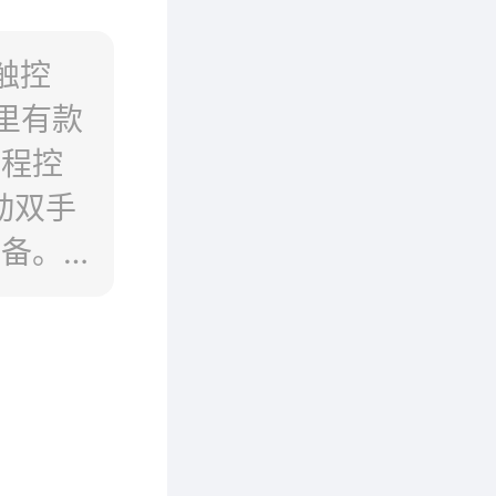
触控
里有款
远程控
动双手
设备。
居版的
数3